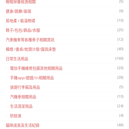
(5)
眼睛保養檢測相關
(6)
健身/跳舞/瑜珈
(10)
房地產 / 裝潢修繕
(25)
鞋子/包包/飾品/衣服
(12)
汽車機車等各種車子相關資訊
(40)
檯燈 /書桌/枕頭沙發/寢具床墊
(160)
日常生活用品
(20)
電信手機維修包膜其他相關用品
(28)
手機app/遊戲/3c相關用品
(5)
旅遊行李箱及用品
(10)
汽機車相關用品
(24)
生活清潔用品
(4)
防蚊液
(46)
貓咪成長及生活紀錄