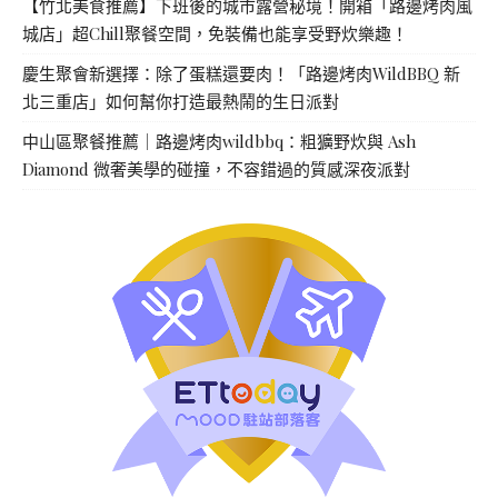
【竹北美食推薦】下班後的城市露營秘境！開箱「路邊烤肉風
城店」超Chill聚餐空間，免裝備也能享受野炊樂趣！
慶生聚會新選擇：除了蛋糕還要肉！「路邊烤肉WildBBQ 新
北三重店」如何幫你打造最熱鬧的生日派對
中山區聚餐推薦｜路邊烤肉wildbbq：粗獷野炊與 Ash
Diamond 微奢美學的碰撞，不容錯過的質感深夜派對