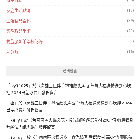
育兒百科
(17)
家庭生活點滴
(39)
生活智慧百科
(23)
懷孕取卵手術
(2)
雙胞胎姐弟學校記錄
(16)
未分類
近期留言
「
ivy31025
」於〈
高雄三民伴手禮推薦 紅斗泥草莓大福送禮送到心坎
裡 2024出差必買
〉發佈留言
「
丞
」於〈
高雄三民伴手禮推薦 紅斗泥草莓大福送禮送到心坎裡 2024
出差必買
〉發佈留言
「
kelly
」於〈
台南南區火鍋必吃 – 食光鍋客 嚴選食材 高CP值 藥膳養身
精緻個人紙火鍋
〉發佈留言
「
Sandy
」於〈
台南南區火鍋必吃 – 食光鍋客 嚴選食材 高CP值 藥膳養