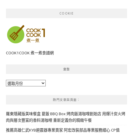
COOKIE
COOK1COOK 煮一煮食譜網
彙整
彙
整
熱門文章與頁面︰
羅東隱藏版美味餐盒 夏飯 BBQ Box 烤肉飯湯咖哩創始店 用爆汁炭火烤
肉與層次豐富的香料湯咖哩 重新定義你的精緻午餐
推薦高雄仁武KYB避震器專業賣家 阿宏改裝部品專業服務細心 CP值