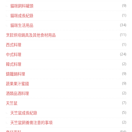
(9)
貓咪飼料罐頭
(1)
貓咪成長紀錄
(34)
貓咪生活用品
(11)
烹飪烘培鍋具及其他食材用品
(1)
西式料理
(24)
中式料理
(2)
韓式料理
(9)
鑄鐵鍋料理
(9)
蔬果果汁蜜餞
(2)
酒類品酒料理
(7)
天竺鼠
(5)
天竺鼠成長紀錄
(2)
天竺鼠飼養需注意的事項
(56)