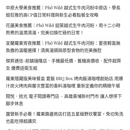
中原大學美食推薦｜Phở Wild 越式生牛肉河粉中原店，學長
姐狂推的高CP值日常料理與新生必看點餐全攻略
花蓮美食推薦｜Phở Wild 迴萊越式生牛肉河粉，用十二小時
熬煮的溫潤清湯，完美切換忙碌的日常！
宜蘭羅東宵夜推薦｜Phở Wild 越式生牛肉河粉：夏夜輕盈無
負擔的溫暖選擇！清爽湯頭與原型食物的完美撫慰
傑昇通信-前鎮瑞隆店．手機最低價．舊機高價收．配件超齊
全 繳費送衛生紙
羅東隱藏版美味餐盒 夏飯 BBQ Box 烤肉飯湯咖哩創始店 用爆
汁炭火烤肉與層次豐富的香料湯咖哩 重新定義你的精緻午餐
閱悅．拾光 電子閱讀專門店 – 高雄黃埔新村門市 讓人想停下
腳步休息
露營新手必看！羅東路邊商店打造五星級野炊饗宴，免切免洗
也能吃得超講究