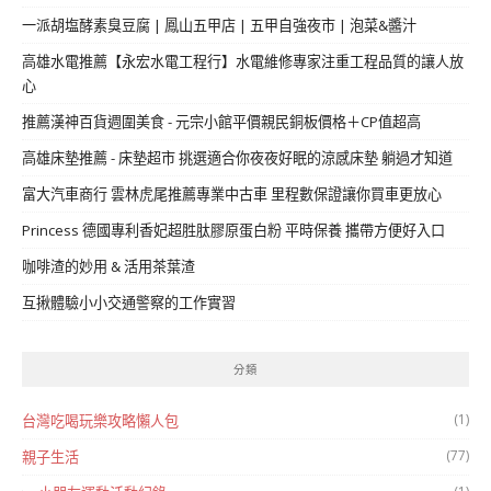
一派胡塩酵素臭豆腐 | 鳳山五甲店 | 五甲自強夜市 | 泡菜&醬汁
高雄水電推薦【永宏水電工程行】水電維修專家注重工程品質的讓人放
心
推薦漢神百貨週圍美食 - 元宗小館平價親民銅板價格＋CP值超高
高雄床墊推薦 - 床墊超市 挑選適合你夜夜好眠的涼感床墊 躺過才知道
富大汽車商行 雲林虎尾推薦專業中古車 里程數保證讓你買車更放心
Princess 德國專利香妃超胜肽膠原蛋白粉 平時保養 攜帶方便好入口
咖啡渣的妙用 & 活用茶葉渣
互揪體驗小小交通警察的工作實習
分類
(1)
台灣吃喝玩樂攻略懶人包
(77)
親子生活