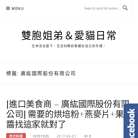
Skip
MENU
to
content
雙胞姐弟＆愛貓日常
生命活在當下，生活的精彩掌握在自己的手裡。
標籤:
廣紘國際股份有限公司
[進口美食商 – 廣紘國際股份有限
公司] 需要的烘培粉+燕麥片+果
醬找這家就對了
西式料理
IVY31025
2017-06-01
0