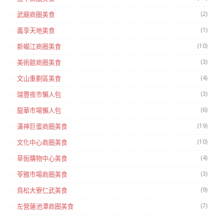
(2)
武廟商圈美食
(1)
義享天地美食
(10)
新崛江商圈美食
(3)
美術館商圈美食
(4)
文山重劃區美食
(3)
瑞豐夜市懶人包
(6)
龍華市場懶人包
(19)
漢神巨蛋商圈美食
(10)
文化中心商圈美食
(4)
草衙購物中心美食
(3)
苓雅市場商圈美食
(9)
鳥松大寮仁武美食
(7)
左營蓮池潭商圈美食