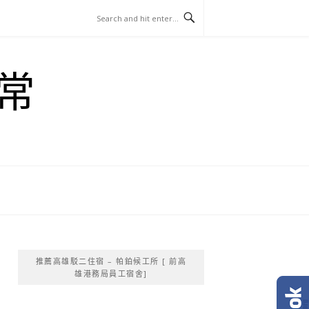
常
推薦高雄駁二住宿 – 帕鉑候工所 [ 前高
雄港務局員工宿舍]