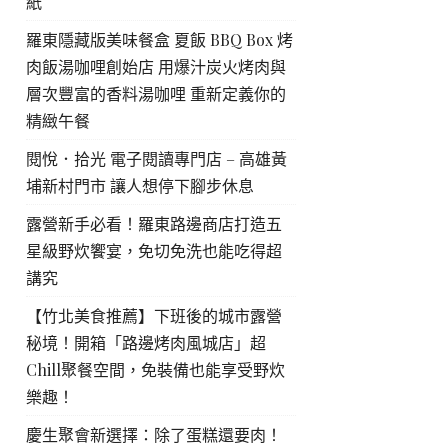
紙
羅東隱藏版美味餐盒 夏飯 BBQ Box 烤
肉飯湯咖哩創始店 用爆汁炭火烤肉與
層次豐富的香料湯咖哩 重新定義你的
精緻午餐
閱悅．拾光 電子閱讀專門店 – 高雄黃
埔新村門市 讓人想停下腳步休息
露營新手必看！羅東路邊商店打造五
星級野炊饗宴，免切免洗也能吃得超
講究
【竹北美食推薦】下班後的城市露營
秘境！開箱「路邊烤肉風城店」超
Chill聚餐空間，免裝備也能享受野炊
樂趣！
慶生聚會新選擇：除了蛋糕還要肉！