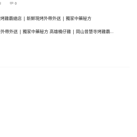
8
0
烤外帶外送 | 獨家中藥秘方 高雄桶仔雞 | 岡山昔慧寺烤雞霸…