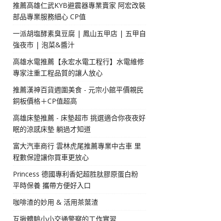
推薦高雄仁武KYB避震器專業賣家 阿宏改裝
部品專業服務細心 CP值
一派胡塩酵素臭豆腐 | 鳳山五甲店 | 五甲自
強夜市 | 泡菜&醬汁
高雄水電推薦【永宏水電工程行】水電維修
專家注重工程品質的讓人放心
推薦漢神百貨週圍美食 - 元宗小館平價親民
銅板價格＋CP值超高
高雄床墊推薦 - 床墊超市 挑選適合你夜夜好
眠的涼感床墊 躺過才知道
富大汽車商行 雲林虎尾推薦專業中古車 里
程數保證讓你買車更放心
Princess 德國專利香妃超胜肽膠原蛋白粉
平時保養 攜帶方便好入口
咖啡渣的妙用 & 活用茶葉渣
互揪體驗小小交通警察的工作實習