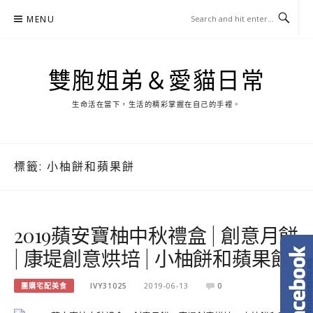
Skip
MENU
to
content
雙胞姐弟＆愛貓日常
生命活在當下，生活的精彩掌握在自己的手裡。
標籤:
小柚餅和蘋果餅
2019蘋安寶柚中秋禮盒 | 創意月餅
| 康堤創意烘培 | 小柚餅和蘋果餅
團購宅配美食
IVY31025
2019-06-13
0