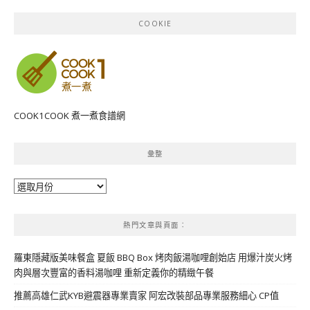
COOKIE
COOK1COOK 煮一煮食譜網
彙整
彙
整
熱門文章與頁面︰
羅東隱藏版美味餐盒 夏飯 BBQ Box 烤肉飯湯咖哩創始店 用爆汁炭火烤
肉與層次豐富的香料湯咖哩 重新定義你的精緻午餐
推薦高雄仁武KYB避震器專業賣家 阿宏改裝部品專業服務細心 CP值