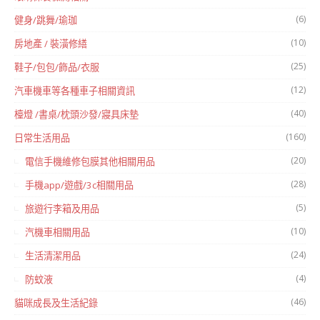
(6)
健身/跳舞/瑜珈
(10)
房地產 / 裝潢修繕
(25)
鞋子/包包/飾品/衣服
(12)
汽車機車等各種車子相關資訊
(40)
檯燈 /書桌/枕頭沙發/寢具床墊
(160)
日常生活用品
(20)
電信手機維修包膜其他相關用品
(28)
手機app/遊戲/3c相關用品
(5)
旅遊行李箱及用品
(10)
汽機車相關用品
(24)
生活清潔用品
(4)
防蚊液
(46)
貓咪成長及生活紀錄