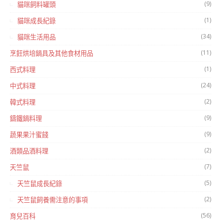
(9)
貓咪飼料罐頭
(1)
貓咪成長紀錄
(34)
貓咪生活用品
(11)
烹飪烘培鍋具及其他食材用品
(1)
西式料理
(24)
中式料理
(2)
韓式料理
(9)
鑄鐵鍋料理
(9)
蔬果果汁蜜餞
(2)
酒類品酒料理
(7)
天竺鼠
(5)
天竺鼠成長紀錄
(2)
天竺鼠飼養需注意的事項
(56)
育兒百科