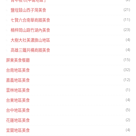
青年夜市[中崙地區 ]
(21)
鹽埕鼓山西子灣美食
(11)
七賢六合南華商圈美食
(23)
楠梓岡山路竹湖內美食
(4)
大樹大社美濃旗山地區
(4)
高雄三鐵共構商圈美食
(15)
屏東美食餐廳
(32)
台南地區美食
(12)
嘉義地區美食
(1)
雲林地區美食
(4)
台東地區美食
(5)
台中地區美食
(2)
花蓮地區美食
(4)
宜蘭地區美食