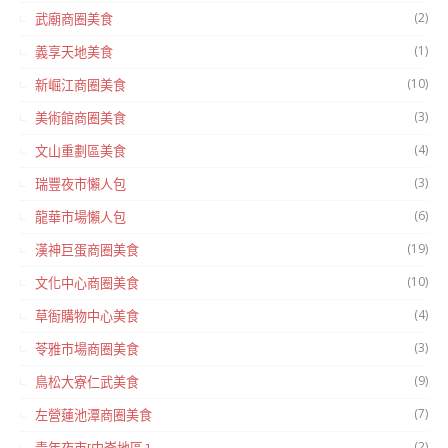
(2)
武廟商圈美食
(1)
義享天地美食
(10)
新崛江商圈美食
(3)
美術館商圈美食
(4)
文山重劃區美食
(3)
瑞豐夜市懶人包
(6)
龍華市場懶人包
(19)
漢神巨蛋商圈美食
(10)
文化中心商圈美食
(4)
草衙購物中心美食
(3)
苓雅市場商圈美食
(9)
鳥松大寮仁武美食
(7)
左營蓮池潭商圈美食
(2)