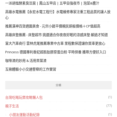
一派胡塩酵素臭豆腐 | 鳳山五甲店 | 五甲自強夜市 | 泡菜&醬汁
高雄水電推薦【永宏水電工程行】水電維修專家注重工程品質的讓人放
心
推薦漢神百貨週圍美食 - 元宗小館平價親民銅板價格＋CP值超高
高雄床墊推薦 - 床墊超市 挑選適合你夜夜好眠的涼感床墊 躺過才知道
富大汽車商行 雲林虎尾推薦專業中古車 里程數保證讓你買車更放心
Princess 德國專利香妃超胜肽膠原蛋白粉 平時保養 攜帶方便好入口
咖啡渣的妙用 & 活用茶葉渣
互揪體驗小小交通警察的工作實習
分類
(1)
台灣吃喝玩樂攻略懶人包
(77)
親子生活
(1)
小朋友運動活動紀錄