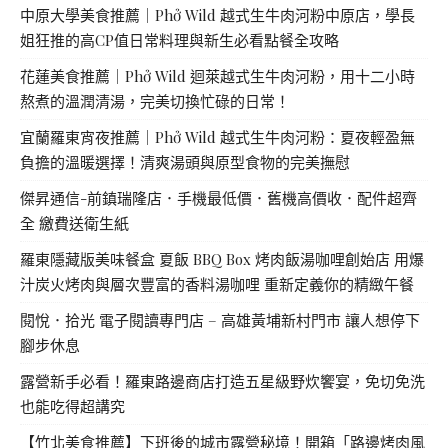
中原大學美食推薦｜Phở Wild 越式生牛肉河粉中原店，學長
姐狂推的高CP值日常料理與新生必看點餐全攻略
花蓮美食推薦｜Phở Wild 迴萊越式生牛肉河粉，用十二小時
熬煮的溫潤清湯，完美切換忙碌的日常！
宜蘭羅東宵夜推薦｜Phở Wild 越式生牛肉河粉：夏夜輕盈無
負擔的溫暖選擇！清爽湯頭與原型食物的完美撫慰
傑昇通信-前鎮瑞隆店．手機最低價．舊機高價收．配件超齊
全 繳費送衛生紙
羅東隱藏版美味餐盒 夏飯 BBQ Box 烤肉飯湯咖哩創始店 用爆
汁炭火烤肉與層次豐富的香料湯咖哩 重新定義你的精緻午餐
閱悅．拾光 電子閱讀專門店 – 高雄黃埔新村門市 讓人想停下
腳步休息
露營新手必看！羅東路邊商店打造五星級野炊饗宴，免切免洗
也能吃得超講究
【竹北美食推薦】下班後的城市露營秘境！開箱「路邊烤肉風