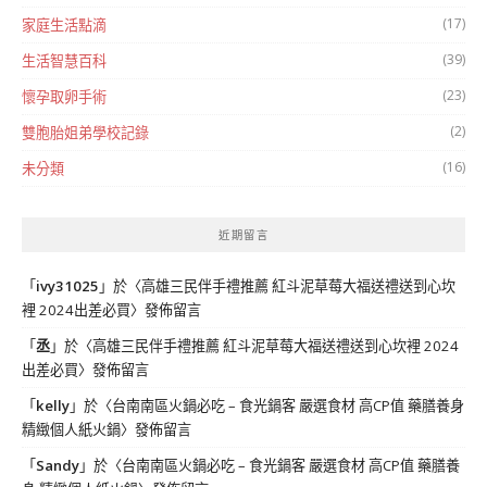
(17)
家庭生活點滴
(39)
生活智慧百科
(23)
懷孕取卵手術
(2)
雙胞胎姐弟學校記錄
(16)
未分類
近期留言
「
ivy31025
」於〈
高雄三民伴手禮推薦 紅斗泥草莓大福送禮送到心坎
裡 2024出差必買
〉發佈留言
「
丞
」於〈
高雄三民伴手禮推薦 紅斗泥草莓大福送禮送到心坎裡 2024
出差必買
〉發佈留言
「
kelly
」於〈
台南南區火鍋必吃 – 食光鍋客 嚴選食材 高CP值 藥膳養身
精緻個人紙火鍋
〉發佈留言
「
Sandy
」於〈
台南南區火鍋必吃 – 食光鍋客 嚴選食材 高CP值 藥膳養