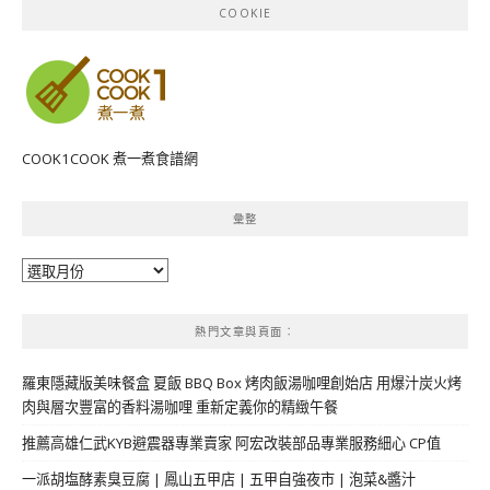
COOKIE
COOK1COOK 煮一煮食譜網
彙整
彙
整
熱門文章與頁面︰
羅東隱藏版美味餐盒 夏飯 BBQ Box 烤肉飯湯咖哩創始店 用爆汁炭火烤
肉與層次豐富的香料湯咖哩 重新定義你的精緻午餐
推薦高雄仁武KYB避震器專業賣家 阿宏改裝部品專業服務細心 CP值
一派胡塩酵素臭豆腐 | 鳳山五甲店 | 五甲自強夜市 | 泡菜&醬汁