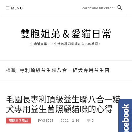
Skip
MENU
to
content
雙胞姐弟＆愛貓日常
生命活在當下，生活的精彩掌握在自己的手裡。
標籤:
專利頂級益生聯八合一貓犬專用益生菌
毛園長專利頂級益生聯八合一貓
犬專用益生菌照顧貓咪的心得
貓咪生活用品
IVY31025
2022-12-16
0