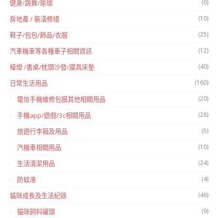
(6)
健身/跳舞/瑜珈
(10)
房地產 / 裝潢修繕
(25)
鞋子/包包/飾品/衣服
(12)
汽車機車等各種車子相關資訊
(40)
檯燈 /書桌/枕頭沙發/寢具床墊
(160)
日常生活用品
(20)
電信手機維修包膜其他相關用品
(28)
手機app/遊戲/3c相關用品
(5)
旅遊行李箱及用品
(10)
汽機車相關用品
(24)
生活清潔用品
(4)
防蚊液
(46)
貓咪成長及生活紀錄
(9)
貓咪飼料罐頭