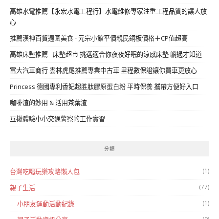
高雄水電推薦【永宏水電工程行】水電維修專家注重工程品質的讓人放
心
推薦漢神百貨週圍美食 - 元宗小館平價親民銅板價格＋CP值超高
高雄床墊推薦 - 床墊超市 挑選適合你夜夜好眠的涼感床墊 躺過才知道
富大汽車商行 雲林虎尾推薦專業中古車 里程數保證讓你買車更放心
Princess 德國專利香妃超胜肽膠原蛋白粉 平時保養 攜帶方便好入口
咖啡渣的妙用 & 活用茶葉渣
互揪體驗小小交通警察的工作實習
分類
(1)
台灣吃喝玩樂攻略懶人包
(77)
親子生活
(1)
小朋友運動活動紀錄