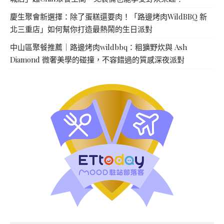
慶生聚會新選擇：除了蛋糕還要肉！「路邊烤肉WildBBQ 新
北三重店」如何幫你打造最熱鬧的生日派對
中山區聚餐推薦｜路邊烤肉wildbbq：粗獷野炊與 Ash
Diamond 微奢美學的碰撞，不容錯過的質感深夜派對