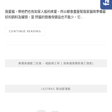
我愛貓，帶他們也有如家人般的疼愛，所以都會盡量幫我家貓咪準備最
好的飼料及罐頭，當 然貓的營養保健品也不能少，它…
CONTINUE READING
推薦高雄駁二住宿 – 帕鉑候工所 [ 前高雄港務局員工宿舍]
LAZYBAG 駐站部落客