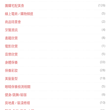
(126)
團購宅配美食
(5)
線上電商 / 購物頻道
(2)
商品特賣會
(4)
牙醫資訊
(8)
書籍欣賞
(1)
電影欣賞
(5)
音樂欣賞
(33)
身體保養
(28)
保養彩妝
(19)
美髮髮型
(5)
眼睛保養檢測相關
(6)
健身/跳舞/瑜珈
(10)
房地產 / 裝潢修繕