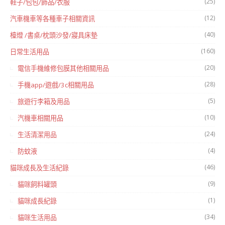
(25)
鞋子/包包/飾品/衣服
(12)
汽車機車等各種車子相關資訊
(40)
檯燈 /書桌/枕頭沙發/寢具床墊
(160)
日常生活用品
(20)
電信手機維修包膜其他相關用品
(28)
手機app/遊戲/3c相關用品
(5)
旅遊行李箱及用品
(10)
汽機車相關用品
(24)
生活清潔用品
(4)
防蚊液
(46)
貓咪成長及生活紀錄
(9)
貓咪飼料罐頭
(1)
貓咪成長紀錄
(34)
貓咪生活用品