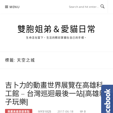
Skip
MENU
to
content
雙胞姐弟＆愛貓日常
生命活在當下，生活的精彩掌握在自己的手裡。
標籤:
天空之城
吉卜力的動畫世界展覽在高雄科
工館 – 台灣巡迴最後一站[高雄親
子玩樂]
推薦高雄旅遊景點
IVY31025
2017-06-18
0