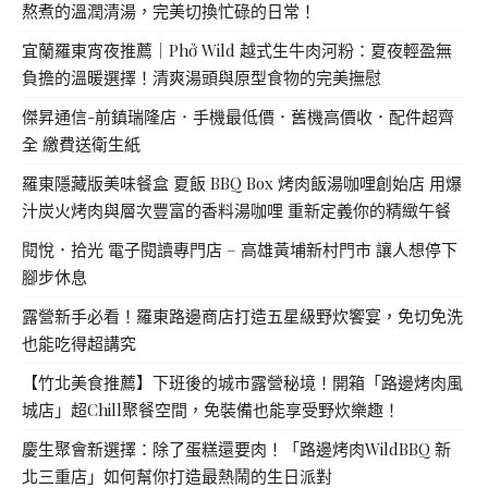
熬煮的溫潤清湯，完美切換忙碌的日常！
宜蘭羅東宵夜推薦｜Phở Wild 越式生牛肉河粉：夏夜輕盈無
負擔的溫暖選擇！清爽湯頭與原型食物的完美撫慰
傑昇通信-前鎮瑞隆店．手機最低價．舊機高價收．配件超齊
全 繳費送衛生紙
羅東隱藏版美味餐盒 夏飯 BBQ Box 烤肉飯湯咖哩創始店 用爆
汁炭火烤肉與層次豐富的香料湯咖哩 重新定義你的精緻午餐
閱悅．拾光 電子閱讀專門店 – 高雄黃埔新村門市 讓人想停下
腳步休息
露營新手必看！羅東路邊商店打造五星級野炊饗宴，免切免洗
也能吃得超講究
【竹北美食推薦】下班後的城市露營秘境！開箱「路邊烤肉風
城店」超Chill聚餐空間，免裝備也能享受野炊樂趣！
慶生聚會新選擇：除了蛋糕還要肉！「路邊烤肉WildBBQ 新
北三重店」如何幫你打造最熱鬧的生日派對