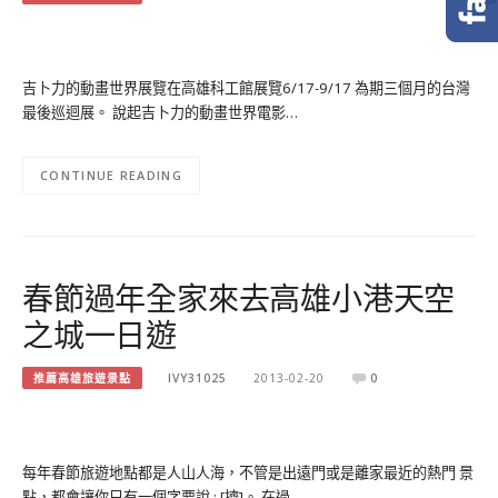
吉卜力的動畫世界展覽在高雄科工館展覽6/17-9/17 為期三個月的台灣
最後巡迴展。 說起吉卜力的動畫世界電影…
CONTINUE READING
春節過年全家來去高雄小港天空
之城一日遊
推薦高雄旅遊景點
IVY31025
2013-02-20
0
每年春節旅遊地點都是人山人海，不管是出遠門或是離家最近的熱門 景
點，都會讓你只有一個字要說 : [擠]。 在過…