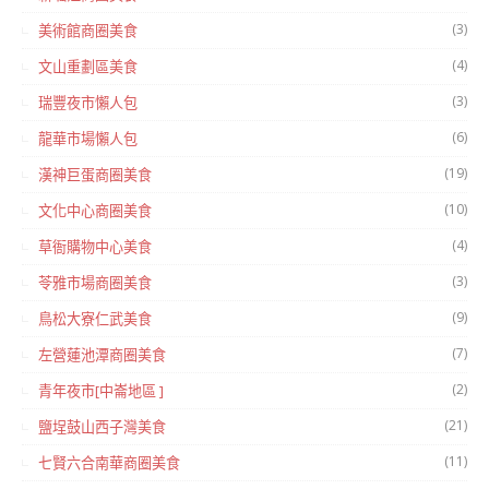
(3)
美術館商圈美食
(4)
文山重劃區美食
(3)
瑞豐夜市懶人包
(6)
龍華市場懶人包
(19)
漢神巨蛋商圈美食
(10)
文化中心商圈美食
(4)
草衙購物中心美食
(3)
苓雅市場商圈美食
(9)
鳥松大寮仁武美食
(7)
左營蓮池潭商圈美食
(2)
青年夜市[中崙地區 ]
(21)
鹽埕鼓山西子灣美食
(11)
七賢六合南華商圈美食