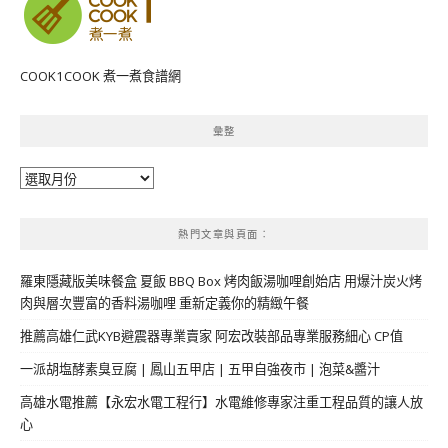
COOK1COOK 煮一煮食譜網
彙整
彙
整
熱門文章與頁面︰
羅東隱藏版美味餐盒 夏飯 BBQ Box 烤肉飯湯咖哩創始店 用爆汁炭火烤
肉與層次豐富的香料湯咖哩 重新定義你的精緻午餐
推薦高雄仁武KYB避震器專業賣家 阿宏改裝部品專業服務細心 CP值
一派胡塩酵素臭豆腐 | 鳳山五甲店 | 五甲自強夜市 | 泡菜&醬汁
高雄水電推薦【永宏水電工程行】水電維修專家注重工程品質的讓人放
心