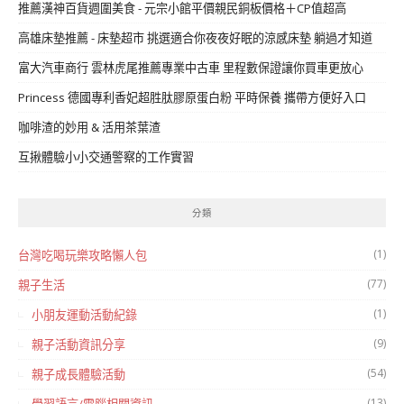
推薦漢神百貨週圍美食 - 元宗小館平價親民銅板價格＋CP值超高
高雄床墊推薦 - 床墊超市 挑選適合你夜夜好眠的涼感床墊 躺過才知道
富大汽車商行 雲林虎尾推薦專業中古車 里程數保證讓你買車更放心
Princess 德國專利香妃超胜肽膠原蛋白粉 平時保養 攜帶方便好入口
咖啡渣的妙用 & 活用茶葉渣
互揪體驗小小交通警察的工作實習
分類
(1)
台灣吃喝玩樂攻略懶人包
(77)
親子生活
(1)
小朋友運動活動紀錄
(9)
親子活動資訊分享
(54)
親子成長體驗活動
(13)
學習語言/電腦相關資訊