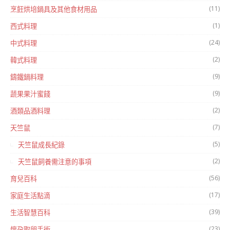
(11)
烹飪烘培鍋具及其他食材用品
(1)
西式料理
(24)
中式料理
(2)
韓式料理
(9)
鑄鐵鍋料理
(9)
蔬果果汁蜜餞
(2)
酒類品酒料理
(7)
天竺鼠
(5)
天竺鼠成長紀錄
(2)
天竺鼠飼養需注意的事項
(56)
育兒百科
(17)
家庭生活點滴
(39)
生活智慧百科
(23)
懷孕取卵手術