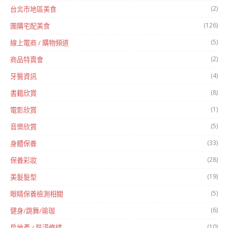
(2)
台北市地區美食
(126)
團購宅配美食
(5)
線上電商 / 購物頻道
(2)
商品特賣會
(4)
牙醫資訊
(8)
書籍欣賞
(1)
電影欣賞
(5)
音樂欣賞
(33)
身體保養
(28)
保養彩妝
(19)
美髮髮型
(5)
眼睛保養檢測相關
(6)
健身/跳舞/瑜珈
(10)
房地產 / 裝潢修繕