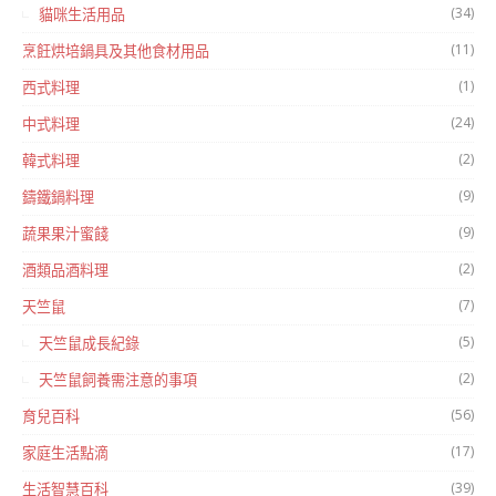
(34)
貓咪生活用品
(11)
烹飪烘培鍋具及其他食材用品
(1)
西式料理
(24)
中式料理
(2)
韓式料理
(9)
鑄鐵鍋料理
(9)
蔬果果汁蜜餞
(2)
酒類品酒料理
(7)
天竺鼠
(5)
天竺鼠成長紀錄
(2)
天竺鼠飼養需注意的事項
(56)
育兒百科
(17)
家庭生活點滴
(39)
生活智慧百科