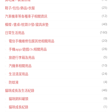
(25)
鞋子/包包/飾品/衣服
(12)
汽車機車等各種車子相關資訊
(40)
檯燈 /書桌/枕頭沙發/寢具床墊
(160)
日常生活用品
(20)
電信手機維修包膜其他相關用品
(28)
手機app/遊戲/3c相關用品
(5)
旅遊行李箱及用品
(10)
汽機車相關用品
(24)
生活清潔用品
(4)
防蚊液
(46)
貓咪成長及生活紀錄
(9)
貓咪飼料罐頭
(1)
貓咪成長紀錄