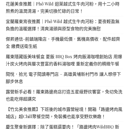
花蓮美食推薦｜Phở Wild 迴萊越式生牛肉河粉，用十二小時
熬煮的溫潤清湯，完美切換忙碌的日常！
宜蘭羅東宵夜推薦｜Phở Wild 越式生牛肉河粉：夏夜輕盈無
負擔的溫暖選擇！清爽湯頭與原型食物的完美撫慰
傑昇通信-前鎮瑞隆店．手機最低價．舊機高價收．配件超齊
全 繳費送衛生紙
羅東隱藏版美味餐盒 夏飯 BBQ Box 烤肉飯湯咖哩創始店 用爆
汁炭火烤肉與層次豐富的香料湯咖哩 重新定義你的精緻午餐
閱悅．拾光 電子閱讀專門店 – 高雄黃埔新村門市 讓人想停下
腳步休息
露營新手必看！羅東路邊商店打造五星級野炊饗宴，免切免洗
也能吃得超講究
【竹北美食推薦】下班後的城市露營秘境！開箱「路邊烤肉風
城店」超Chill聚餐空間，免裝備也能享受野炊樂趣！
慶生聚會新選擇：除了蛋糕還要肉！「路邊烤肉WildBBQ 新