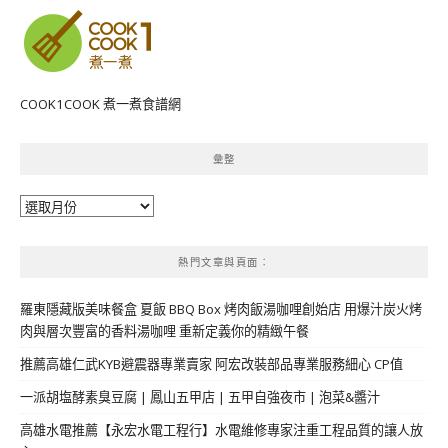
COOK1COOK 煮一煮食譜網
彙整
彙
整
熱門文章與頁面︰
羅東隱藏版美味餐盒 夏飯 BBQ Box 烤肉飯湯咖哩創始店 用爆汁炭火烤
肉與層次豐富的香料湯咖哩 重新定義你的精緻午餐
推薦高雄仁武KYB避震器專業賣家 阿宏改裝部品專業服務細心 CP值
一派胡塩酵素臭豆腐 | 鳳山五甲店 | 五甲自強夜市 | 泡菜&醬汁
高雄水電推薦【永宏水電工程行】水電維修專家注重工程品質的讓人放