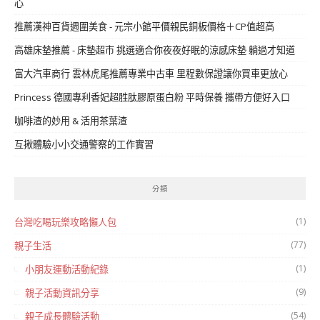
心
推薦漢神百貨週圍美食 - 元宗小館平價親民銅板價格＋CP值超高
高雄床墊推薦 - 床墊超市 挑選適合你夜夜好眠的涼感床墊 躺過才知道
富大汽車商行 雲林虎尾推薦專業中古車 里程數保證讓你買車更放心
Princess 德國專利香妃超胜肽膠原蛋白粉 平時保養 攜帶方便好入口
咖啡渣的妙用 & 活用茶葉渣
互揪體驗小小交通警察的工作實習
分類
(1)
台灣吃喝玩樂攻略懶人包
(77)
親子生活
(1)
小朋友運動活動紀錄
(9)
親子活動資訊分享
(54)
親子成長體驗活動