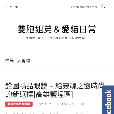
Skip
MENU
to
content
雙胞姐弟＆愛貓日常
生命活在當下，生活的精彩掌握在自己的手裡。
標籤:
大勇路
銓國精品眼鏡 – 給靈魂之窗時尚
的新選擇[高雄鹽埕區]
眼睛保養檢測相關
IVY31025
2017-09-09
0