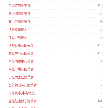
(10)
新崛江商圈美食
(3)
美術館商圈美食
(4)
文山重劃區美食
(3)
瑞豐夜市懶人包
(6)
龍華市場懶人包
(19)
漢神巨蛋商圈美食
(10)
文化中心商圈美食
(4)
草衙購物中心美食
(3)
苓雅市場商圈美食
(9)
鳥松大寮仁武美食
(7)
左營蓮池潭商圈美食
(2)
青年夜市[中崙地區 ]
(21)
鹽埕鼓山西子灣美食