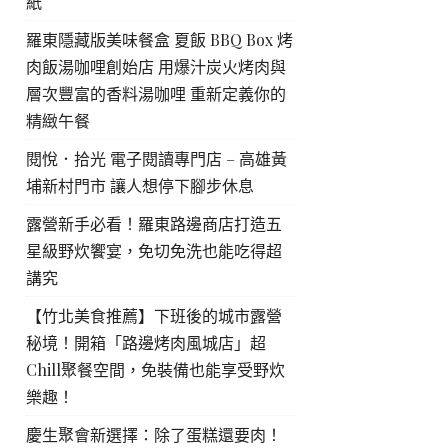
紙
羅東隱藏版美味餐盒 夏飯 BBQ Box 烤
肉飯湯咖哩創始店 用爆汁炭火烤肉與
層次豐富的香料湯咖哩 重新定義你的
精緻午餐
閱悅．拾光 電子閱讀專門店 – 高雄黃
埔新村門市 讓人想停下腳步休息
露營新手必看！羅東路邊商店打造五
星級野炊饗宴，免切免洗也能吃得超
講究
【竹北美食推薦】下班後的城市露營
秘境！開箱「路邊烤肉風城店」超
Chill聚餐空間，免裝備也能享受野炊
樂趣！
慶生聚會新選擇：除了蛋糕還要肉！