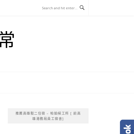
常
推薦高雄駁二住宿 – 帕鉑候工所 [ 前高
雄港務局員工宿舍]