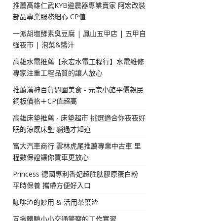
推薦高雄仁武KYB避震器專業賣家 阿宏改裝
部品專業服務細心 CP值
一派胡塩酵素臭豆腐 | 鳳山五甲店 | 五甲自
強夜市 | 泡菜&醬汁
高雄水電推薦【永宏水電工程行】水電維修
專家注重工程品質的讓人放心
推薦漢神百貨週圍美食 - 元宗小館平價親民
銅板價格＋CP值超高
高雄床墊推薦 - 床墊超市 挑選適合你夜夜好
眠的涼感床墊 躺過才知道
富大汽車商行 雲林虎尾推薦專業中古車 里
程數保證讓你買車更放心
Princess 德國專利香妃超胜肽膠原蛋白粉
平時保養 攜帶方便好入口
咖啡渣的妙用 & 活用茶葉渣
互揪體驗小小交通警察的工作實習