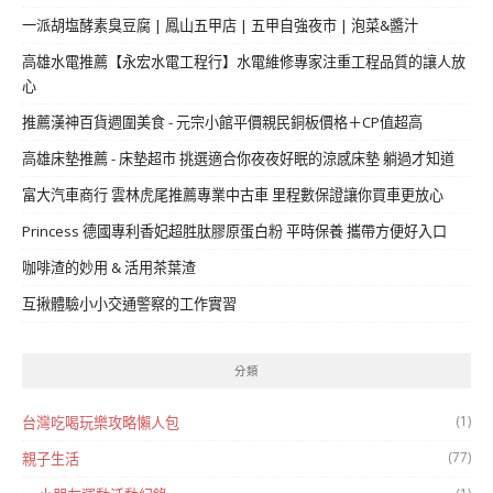
一派胡塩酵素臭豆腐 | 鳳山五甲店 | 五甲自強夜市 | 泡菜&醬汁
高雄水電推薦【永宏水電工程行】水電維修專家注重工程品質的讓人放
心
推薦漢神百貨週圍美食 - 元宗小館平價親民銅板價格＋CP值超高
高雄床墊推薦 - 床墊超市 挑選適合你夜夜好眠的涼感床墊 躺過才知道
富大汽車商行 雲林虎尾推薦專業中古車 里程數保證讓你買車更放心
Princess 德國專利香妃超胜肽膠原蛋白粉 平時保養 攜帶方便好入口
咖啡渣的妙用 & 活用茶葉渣
互揪體驗小小交通警察的工作實習
分類
(1)
台灣吃喝玩樂攻略懶人包
(77)
親子生活