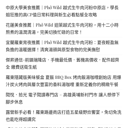
中原大學美食推薦｜Phở Wild 越式生牛肉河粉中原店，學長
姐狂推的高CP值日常料理與新生必看點餐全攻略
花蓮美食推薦｜Phở Wild 迴萊越式生牛肉河粉，用十二小時
熬煮的溫潤清湯，完美切換忙碌的日常！
宜蘭羅東宵夜推薦｜Phở Wild 越式生牛肉河粉：夏夜輕盈無
負擔的溫暖選擇！清爽湯頭與原型食物的完美撫慰
傑昇通信-前鎮瑞隆店．手機最低價．舊機高價收．配件超齊
全 繳費送衛生紙
羅東隱藏版美味餐盒 夏飯 BBQ Box 烤肉飯湯咖哩創始店 用爆
汁炭火烤肉與層次豐富的香料湯咖哩 重新定義你的精緻午餐
閱悅．拾光 電子閱讀專門店 – 高雄黃埔新村門市 讓人想停下
腳步休息
露營新手必看！羅東路邊商店打造五星級野炊饗宴，免切免洗
也能吃得超講究