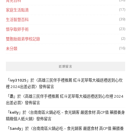
育兒百科
(17)
家庭生活點滴
(39)
生活智慧百科
(23)
懷孕取卵手術
(2)
雙胞胎姐弟學校記錄
(16)
未分類
近期留言
「
ivy31025
」於〈
高雄三民伴手禮推薦 紅斗泥草莓大福送禮送到心坎
裡 2024出差必買
〉發佈留言
「
丞
」於〈
高雄三民伴手禮推薦 紅斗泥草莓大福送禮送到心坎裡 2024
出差必買
〉發佈留言
「
kelly
」於〈
台南南區火鍋必吃 – 食光鍋客 嚴選食材 高CP值 藥膳養身
精緻個人紙火鍋
〉發佈留言
「
Sandy
」於〈
台南南區火鍋必吃 – 食光鍋客 嚴選食材 高CP值 藥膳養