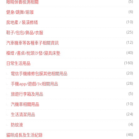
(5)
眼睛保養檢測相關
(6)
健身/跳舞/瑜珈
(10)
房地產 / 裝潢修繕
(25)
鞋子/包包/飾品/衣服
(12)
汽車機車等各種車子相關資訊
(40)
檯燈 /書桌/枕頭沙發/寢具床墊
(160)
日常生活用品
(20)
電信手機維修包膜其他相關用品
(28)
手機app/遊戲/3c相關用品
(5)
旅遊行李箱及用品
(10)
汽機車相關用品
(24)
生活清潔用品
(4)
防蚊液
(46)
貓咪成長及生活紀錄