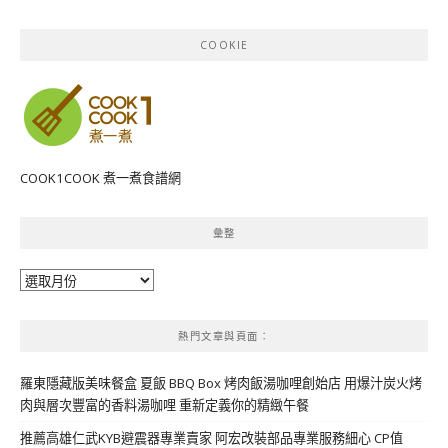
COOKIE
COOK1COOK 煮一煮食譜網
彙整
彙
整
熱門文章與頁面︰
羅東隱藏版美味餐盒 夏飯 BBQ Box 烤肉飯湯咖哩創始店 用爆汁炭火烤
肉與層次豐富的香料湯咖哩 重新定義你的精緻午餐
推薦高雄仁武KYB避震器專業賣家 阿宏改裝部品專業服務細心 CP值