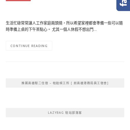
生活忙碌常常讓人工作家庭兩頭燒，所以希望家裡都會準備一些可以隨
時準備上桌的下午茶點心。 尤其一個人休假不想出門…
CONTINUE READING
推薦高雄駁二住宿 – 帕鉑候工所 [ 前高雄港務局員工宿舍]
LAZYBAG 駐站部落客