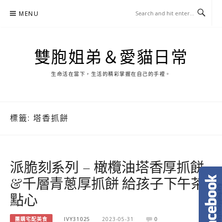
Skip
MENU
to
content
雙胞姐弟＆愛貓日常
生命活在當下，生活的精彩掌握在自己的手裡。
標籤:
塔香抓餅
派脆刻系列 – 橄欖油塔香厚抓餅
&千層青蔥厚抓餅 給孩子下午茶
點心
團購宅配美食
IVY31025
2023-05-31
0