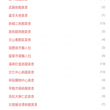
(2)
武廟商圈美食
(1)
義享天地美食
(10)
新崛江商圈美食
(3)
美術館商圈美食
(4)
文山重劃區美食
(3)
瑞豐夜市懶人包
(6)
龍華市場懶人包
(19)
漢神巨蛋商圈美食
(10)
文化中心商圈美食
(4)
草衙購物中心美食
(3)
苓雅市場商圈美食
(9)
鳥松大寮仁武美食
(7)
左營蓮池潭商圈美食