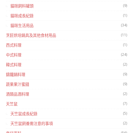
(9)
貓咪飼料罐頭
(1)
貓咪成長紀錄
(34)
貓咪生活用品
(11)
烹飪烘培鍋具及其他食材用品
(1)
西式料理
(24)
中式料理
(2)
韓式料理
(9)
鑄鐵鍋料理
(9)
蔬果果汁蜜餞
(2)
酒類品酒料理
(7)
天竺鼠
(5)
天竺鼠成長紀錄
(2)
天竺鼠飼養需注意的事項
(56)