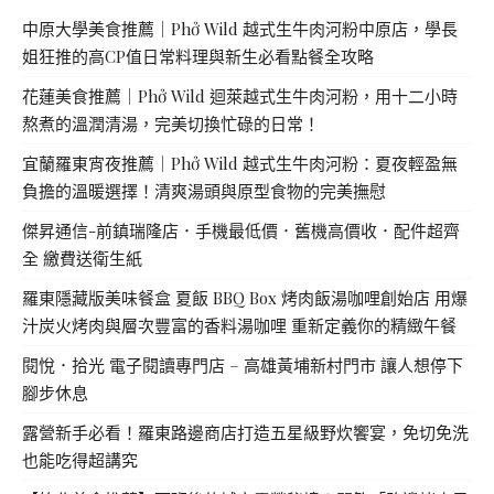
中原大學美食推薦｜Phở Wild 越式生牛肉河粉中原店，學長
姐狂推的高CP值日常料理與新生必看點餐全攻略
花蓮美食推薦｜Phở Wild 迴萊越式生牛肉河粉，用十二小時
熬煮的溫潤清湯，完美切換忙碌的日常！
宜蘭羅東宵夜推薦｜Phở Wild 越式生牛肉河粉：夏夜輕盈無
負擔的溫暖選擇！清爽湯頭與原型食物的完美撫慰
傑昇通信-前鎮瑞隆店．手機最低價．舊機高價收．配件超齊
全 繳費送衛生紙
羅東隱藏版美味餐盒 夏飯 BBQ Box 烤肉飯湯咖哩創始店 用爆
汁炭火烤肉與層次豐富的香料湯咖哩 重新定義你的精緻午餐
閱悅．拾光 電子閱讀專門店 – 高雄黃埔新村門市 讓人想停下
腳步休息
露營新手必看！羅東路邊商店打造五星級野炊饗宴，免切免洗
也能吃得超講究