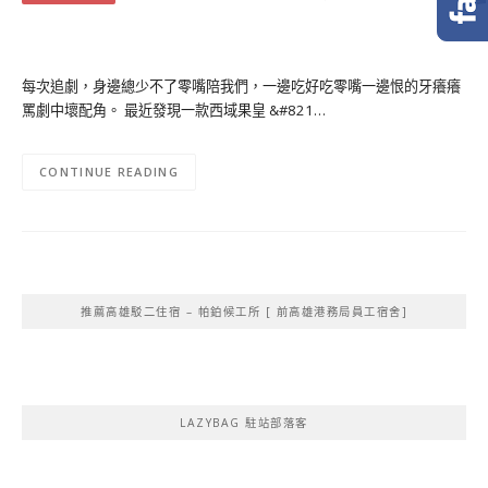
每次追劇，身邊總少不了零嘴陪我們，一邊吃好吃零嘴一邊恨的牙癢癢
罵劇中壞配角。 最近發現一款西域果皇 &#821…
CONTINUE READING
推薦高雄駁二住宿 – 帕鉑候工所 [ 前高雄港務局員工宿舍]
LAZYBAG 駐站部落客