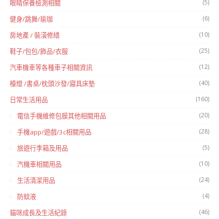
(5)
眼睛保養檢測相關
(6)
健身/跳舞/瑜珈
(10)
房地產 / 裝潢修繕
(25)
鞋子/包包/飾品/衣服
(12)
汽車機車等各種車子相關資訊
(40)
檯燈 /書桌/枕頭沙發/寢具床墊
(160)
日常生活用品
(20)
電信手機維修包膜其他相關用品
(28)
手機app/遊戲/3c相關用品
(5)
旅遊行李箱及用品
(10)
汽機車相關用品
(24)
生活清潔用品
(4)
防蚊液
(46)
貓咪成長及生活紀錄