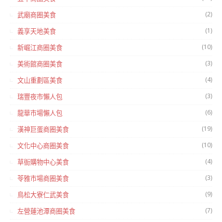
(2)
武廟商圈美食
(1)
義享天地美食
(10)
新崛江商圈美食
(3)
美術館商圈美食
(4)
文山重劃區美食
(3)
瑞豐夜市懶人包
(6)
龍華市場懶人包
(19)
漢神巨蛋商圈美食
(10)
文化中心商圈美食
(4)
草衙購物中心美食
(3)
苓雅市場商圈美食
(9)
鳥松大寮仁武美食
(7)
左營蓮池潭商圈美食