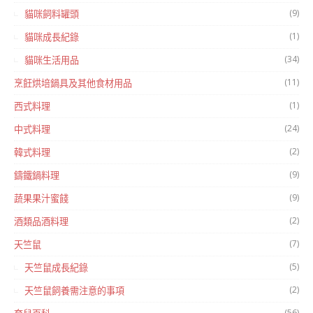
(9)
貓咪飼料罐頭
(1)
貓咪成長紀錄
(34)
貓咪生活用品
(11)
烹飪烘培鍋具及其他食材用品
(1)
西式料理
(24)
中式料理
(2)
韓式料理
(9)
鑄鐵鍋料理
(9)
蔬果果汁蜜餞
(2)
酒類品酒料理
(7)
天竺鼠
(5)
天竺鼠成長紀錄
(2)
天竺鼠飼養需注意的事項
(56)