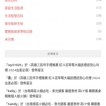
育兒百科
(17)
家庭生活點滴
(39)
生活智慧百科
(23)
懷孕取卵手術
(2)
雙胞胎姐弟學校記錄
(16)
未分類
近期留言
「
ivy31025
」於〈
高雄三民伴手禮推薦 紅斗泥草莓大福送禮送到心坎
裡 2024出差必買
〉發佈留言
「
丞
」於〈
高雄三民伴手禮推薦 紅斗泥草莓大福送禮送到心坎裡 2024
出差必買
〉發佈留言
「
kelly
」於〈
台南南區火鍋必吃 – 食光鍋客 嚴選食材 高CP值 藥膳養身
精緻個人紙火鍋
〉發佈留言
「
Sandy
」於〈
台南南區火鍋必吃 – 食光鍋客 嚴選食材 高CP值 藥膳養