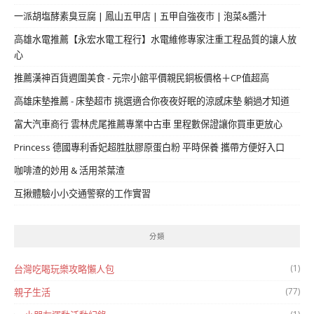
一派胡塩酵素臭豆腐 | 鳳山五甲店 | 五甲自強夜市 | 泡菜&醬汁
高雄水電推薦【永宏水電工程行】水電維修專家注重工程品質的讓人放
心
推薦漢神百貨週圍美食 - 元宗小館平價親民銅板價格＋CP值超高
高雄床墊推薦 - 床墊超市 挑選適合你夜夜好眠的涼感床墊 躺過才知道
富大汽車商行 雲林虎尾推薦專業中古車 里程數保證讓你買車更放心
Princess 德國專利香妃超胜肽膠原蛋白粉 平時保養 攜帶方便好入口
咖啡渣的妙用 & 活用茶葉渣
互揪體驗小小交通警察的工作實習
分類
(1)
台灣吃喝玩樂攻略懶人包
(77)
親子生活