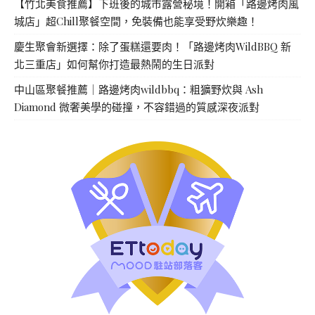
【竹北美食推薦】下班後的城市露營秘境！開箱「路邊烤肉風
城店」超Chill聚餐空間，免裝備也能享受野炊樂趣！
慶生聚會新選擇：除了蛋糕還要肉！「路邊烤肉WildBBQ 新
北三重店」如何幫你打造最熱鬧的生日派對
中山區聚餐推薦｜路邊烤肉wildbbq：粗獷野炊與 Ash
Diamond 微奢美學的碰撞，不容錯過的質感深夜派對