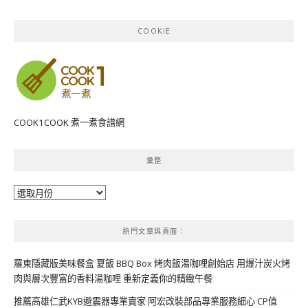
COOKIE
COOK1COOK 煮一煮食譜網
彙整
彙
整
熱門文章與頁面︰
羅東隱藏版美味餐盒 夏飯 BBQ Box 烤肉飯湯咖哩創始店 用爆汁炭火烤
肉與層次豐富的香料湯咖哩 重新定義你的精緻午餐
推薦高雄仁武KYB避震器專業賣家 阿宏改裝部品專業服務細心 CP值