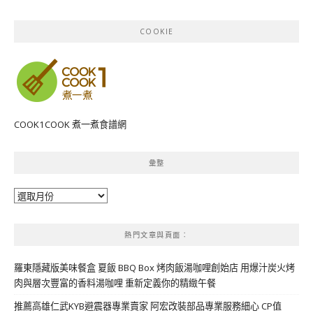
COOKIE
COOK1COOK 煮一煮食譜網
彙整
彙
整
熱門文章與頁面︰
羅東隱藏版美味餐盒 夏飯 BBQ Box 烤肉飯湯咖哩創始店 用爆汁炭火烤
肉與層次豐富的香料湯咖哩 重新定義你的精緻午餐
推薦高雄仁武KYB避震器專業賣家 阿宏改裝部品專業服務細心 CP值