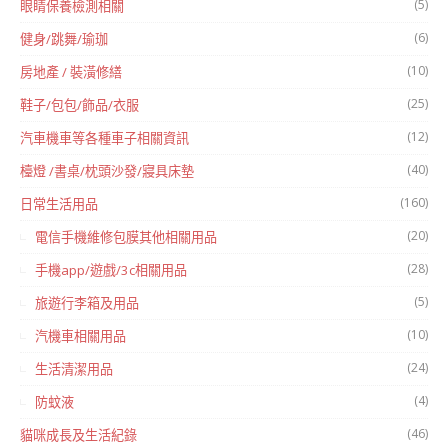
(5)
眼睛保養檢測相關
(6)
健身/跳舞/瑜珈
(10)
房地產 / 裝潢修繕
(25)
鞋子/包包/飾品/衣服
(12)
汽車機車等各種車子相關資訊
(40)
檯燈 /書桌/枕頭沙發/寢具床墊
(160)
日常生活用品
(20)
電信手機維修包膜其他相關用品
(28)
手機app/遊戲/3c相關用品
(5)
旅遊行李箱及用品
(10)
汽機車相關用品
(24)
生活清潔用品
(4)
防蚊液
(46)
貓咪成長及生活紀錄