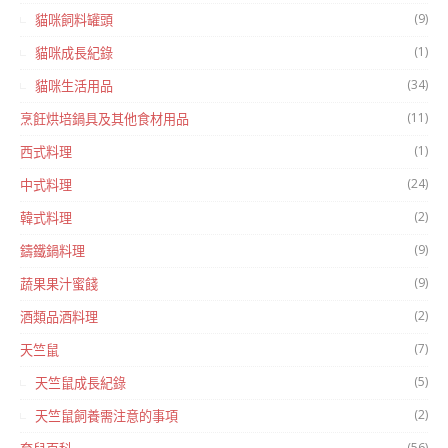
(9)
貓咪飼料罐頭
(1)
貓咪成長紀錄
(34)
貓咪生活用品
(11)
烹飪烘培鍋具及其他食材用品
(1)
西式料理
(24)
中式料理
(2)
韓式料理
(9)
鑄鐵鍋料理
(9)
蔬果果汁蜜餞
(2)
酒類品酒料理
(7)
天竺鼠
(5)
天竺鼠成長紀錄
(2)
天竺鼠飼養需注意的事項
(56)