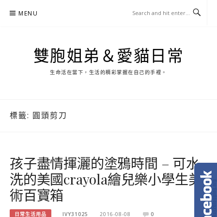
Skip
MENU
to
content
雙胞姐弟＆愛貓日常
生命活在當下，生活的精彩掌握在自己的手裡。
標籤:
圓頭剪刀
孩子盡情揮灑的塗鴉時間 – 可水
洗的美國crayola繪兒樂小學生美
術百寶箱
日常生活用品
IVY31025
2016-08-08
0