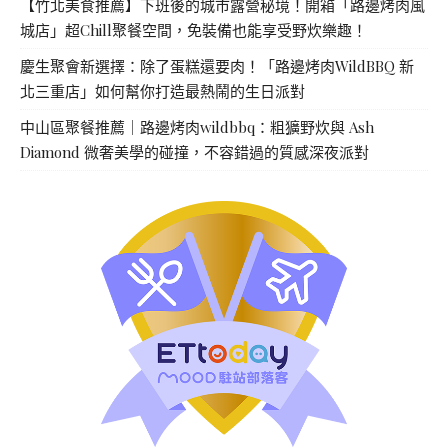
【竹北美食推薦】下班後的城市露營秘境！開箱「路邊烤肉風
城店」超Chill聚餐空間，免裝備也能享受野炊樂趣！
慶生聚會新選擇：除了蛋糕還要肉！「路邊烤肉WildBBQ 新
北三重店」如何幫你打造最熱鬧的生日派對
中山區聚餐推薦｜路邊烤肉wildbbq：粗獷野炊與 Ash
Diamond 微奢美學的碰撞，不容錯過的質感深夜派對