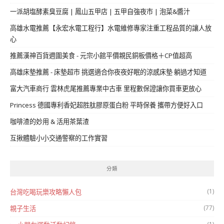
一派胡塩酵素臭豆腐 | 鳳山五甲店 | 五甲自強夜市 | 泡菜&醬汁
高雄水電推薦【永宏水電工程行】水電維修專家注重工程品質的讓人放
心
推薦漢神百貨週圍美食 - 元宗小館平價親民銅板價格＋CP值超高
高雄床墊推薦 - 床墊超市 挑選適合你夜夜好眠的涼感床墊 躺過才知道
富大汽車商行 雲林虎尾推薦專業中古車 里程數保證讓你買車更放心
Princess 德國專利香妃超胜肽膠原蛋白粉 平時保養 攜帶方便好入口
咖啡渣的妙用 & 活用茶葉渣
互揪體驗小小交通警察的工作實習
分類
(1)
台灣吃喝玩樂攻略懶人包
(77)
親子生活