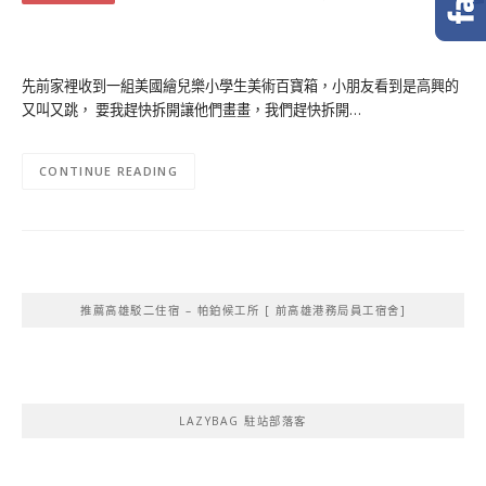
先前家裡收到一組美國繪兒樂小學生美術百寶箱，小朋友看到是高興的
又叫又跳， 要我趕快拆開讓他們畫畫，我們趕快拆開…
CONTINUE READING
推薦高雄駁二住宿 – 帕鉑候工所 [ 前高雄港務局員工宿舍]
LAZYBAG 駐站部落客