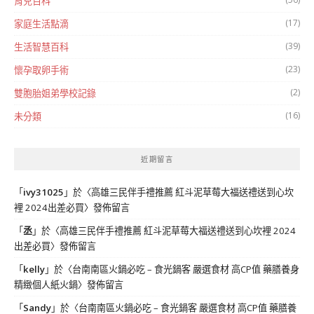
育兒百科
(17)
家庭生活點滴
(39)
生活智慧百科
(23)
懷孕取卵手術
(2)
雙胞胎姐弟學校記錄
(16)
未分類
近期留言
「
ivy31025
」於〈
高雄三民伴手禮推薦 紅斗泥草莓大福送禮送到心坎
裡 2024出差必買
〉發佈留言
「
丞
」於〈
高雄三民伴手禮推薦 紅斗泥草莓大福送禮送到心坎裡 2024
出差必買
〉發佈留言
「
kelly
」於〈
台南南區火鍋必吃 – 食光鍋客 嚴選食材 高CP值 藥膳養身
精緻個人紙火鍋
〉發佈留言
「
Sandy
」於〈
台南南區火鍋必吃 – 食光鍋客 嚴選食材 高CP值 藥膳養