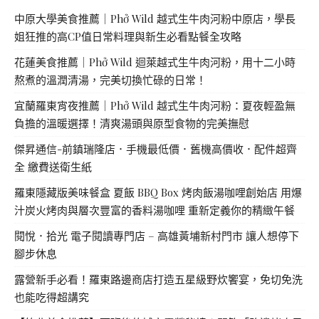
中原大學美食推薦｜Phở Wild 越式生牛肉河粉中原店，學長
姐狂推的高CP值日常料理與新生必看點餐全攻略
花蓮美食推薦｜Phở Wild 迴萊越式生牛肉河粉，用十二小時
熬煮的溫潤清湯，完美切換忙碌的日常！
宜蘭羅東宵夜推薦｜Phở Wild 越式生牛肉河粉：夏夜輕盈無
負擔的溫暖選擇！清爽湯頭與原型食物的完美撫慰
傑昇通信-前鎮瑞隆店．手機最低價．舊機高價收．配件超齊
全 繳費送衛生紙
羅東隱藏版美味餐盒 夏飯 BBQ Box 烤肉飯湯咖哩創始店 用爆
汁炭火烤肉與層次豐富的香料湯咖哩 重新定義你的精緻午餐
閱悅．拾光 電子閱讀專門店 – 高雄黃埔新村門市 讓人想停下
腳步休息
露營新手必看！羅東路邊商店打造五星級野炊饗宴，免切免洗
也能吃得超講究