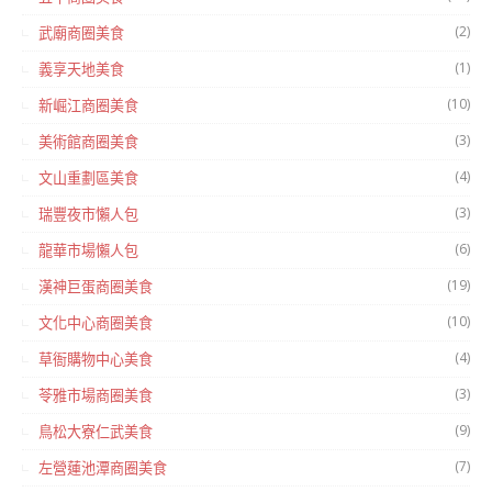
(2)
武廟商圈美食
(1)
義享天地美食
(10)
新崛江商圈美食
(3)
美術館商圈美食
(4)
文山重劃區美食
(3)
瑞豐夜市懶人包
(6)
龍華市場懶人包
(19)
漢神巨蛋商圈美食
(10)
文化中心商圈美食
(4)
草衙購物中心美食
(3)
苓雅市場商圈美食
(9)
鳥松大寮仁武美食
(7)
左營蓮池潭商圈美食