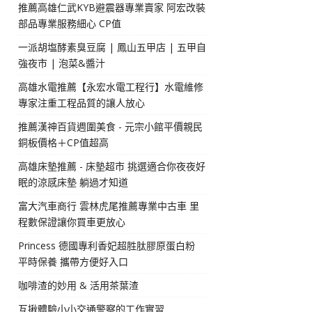
推薦高雄仁武KYB避震器專業賣家 阿宏改裝
部品專業服務細心 CP值
一派胡塩酵素臭豆腐 | 鳳山五甲店 | 五甲自
強夜市 | 泡菜&醬汁
高雄水電推薦【永宏水電工程行】水電維修
專家注重工程品質的讓人放心
推薦漢神百貨週圍美食 - 元宗小館平價親民
銅板價格＋CP值超高
高雄床墊推薦 - 床墊超市 挑選適合你夜夜好
眠的涼感床墊 躺過才知道
富大汽車商行 雲林虎尾推薦專業中古車 里
程數保證讓你買車更放心
Princess 德國專利香妃超胜肽膠原蛋白粉
平時保養 攜帶方便好入口
咖啡渣的妙用 & 活用茶葉渣
互揪體驗小小交通警察的工作實習