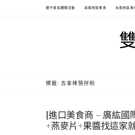
Skip
親子成長體驗活動
高雄地區美食
台南地區美
to
content
標籤:
吉拿棒預拌粉
[進口美食商 – 廣紘
+燕麥片+果醬找這家