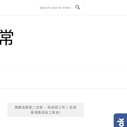
常
推薦高雄駁二住宿 – 帕鉑候工所 [ 前高
雄港務局員工宿舍]