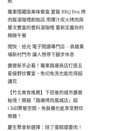
紙
羅東隱藏版美味餐盒 夏飯 BBQ Box 烤
肉飯湯咖哩創始店 用爆汁炭火烤肉與
層次豐富的香料湯咖哩 重新定義你的
精緻午餐
閱悅．拾光 電子閱讀專門店 – 高雄黃
埔新村門市 讓人想停下腳步休息
露營新手必看！羅東路邊商店打造五
星級野炊饗宴，免切免洗也能吃得超
講究
【竹北美食推薦】下班後的城市露營
秘境！開箱「路邊烤肉風城店」超
Chill聚餐空間，免裝備也能享受野炊
樂趣！
慶生聚會新選擇：除了蛋糕還要肉！