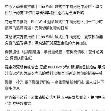
中原大學美食推薦｜Phở Wild 越式生牛肉河粉中原店，學長
姐狂推的高CP值日常料理與新生必看點餐全攻略
花蓮美食推薦｜Phở Wild 迴萊越式生牛肉河粉，用十二小時
熬煮的溫潤清湯，完美切換忙碌的日常！
宜蘭羅東宵夜推薦｜Phở Wild 越式生牛肉河粉：夏夜輕盈無
負擔的溫暖選擇！清爽湯頭與原型食物的完美撫慰
傑昇通信-前鎮瑞隆店．手機最低價．舊機高價收．配件超齊
全 繳費送衛生紙
羅東隱藏版美味餐盒 夏飯 BBQ Box 烤肉飯湯咖哩創始店 用爆
汁炭火烤肉與層次豐富的香料湯咖哩 重新定義你的精緻午餐
閱悅．拾光 電子閱讀專門店 – 高雄黃埔新村門市 讓人想停下
腳步休息
露營新手必看！羅東路邊商店打造五星級野炊饗宴，免切免洗
也能吃得超講究