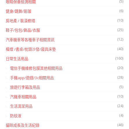
(5)
眼睛保養檢測相關
(6)
健身/跳舞/瑜珈
(10)
房地產 / 裝潢修繕
(25)
鞋子/包包/飾品/衣服
(12)
汽車機車等各種車子相關資訊
(40)
檯燈 /書桌/枕頭沙發/寢具床墊
(160)
日常生活用品
(20)
電信手機維修包膜其他相關用品
(28)
手機app/遊戲/3c相關用品
(5)
旅遊行李箱及用品
(10)
汽機車相關用品
(24)
生活清潔用品
(4)
防蚊液
(46)
貓咪成長及生活紀錄