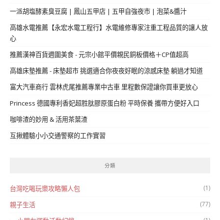
一派胡塩酵素臭豆腐 | 鳳山五甲店 | 五甲自強夜市 | 泡菜&醬汁
高雄水電推薦【永宏水電工程行】水電維修專家注重工程品質的讓人放
心
推薦漢神百貨週圍美食 - 元宗小館平價親民銅板價格＋CP值超高
高雄床墊推薦 - 床墊超市 挑選適合你夜夜好眠的涼感床墊 躺過才知道
富大汽車商行 雲林虎尾推薦專業中古車 里程數保證讓你買車更放心
Princess 德國專利香妃超胜肽膠原蛋白粉 平時保養 攜帶方便好入口
咖啡渣的妙用 & 活用茶葉渣
互揪體驗小小交通警察的工作實習
分類
(1)
台灣吃喝玩樂攻略懶人包
(77)
親子生活