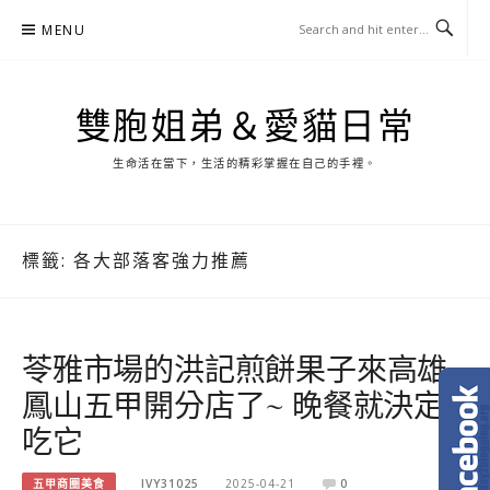
Skip
MENU
to
content
雙胞姐弟＆愛貓日常
生命活在當下，生活的精彩掌握在自己的手裡。
標籤:
各大部落客強力推薦
苓雅市場的洪記煎餅果子來高雄
鳳山五甲開分店了~ 晚餐就決定
吃它
五甲商圈美食
IVY31025
2025-04-21
0