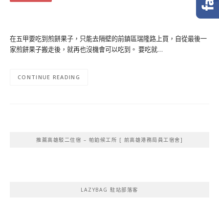
在五甲要吃到煎餅果子，只能去隔壁的前鎮區瑞隆路上買，自從最後一
家煎餅果子搬走後，就再也沒機會可以吃到。 要吃就…
CONTINUE READING
推薦高雄駁二住宿 – 帕鉑候工所 [ 前高雄港務局員工宿舍]
LAZYBAG 駐站部落客