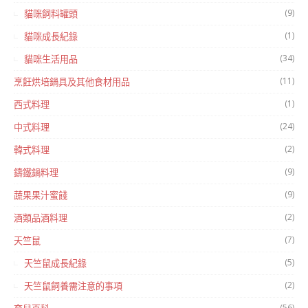
(9)
貓咪飼料罐頭
(1)
貓咪成長紀錄
(34)
貓咪生活用品
(11)
烹飪烘培鍋具及其他食材用品
(1)
西式料理
(24)
中式料理
(2)
韓式料理
(9)
鑄鐵鍋料理
(9)
蔬果果汁蜜餞
(2)
酒類品酒料理
(7)
天竺鼠
(5)
天竺鼠成長紀錄
(2)
天竺鼠飼養需注意的事項
(56)