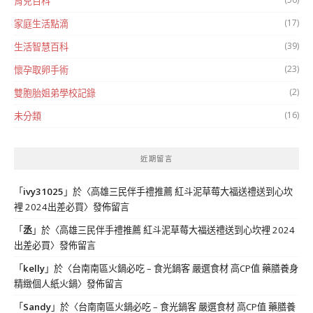
育兒百科
(17)
家庭生活點滴
(39)
生活智慧百科
(23)
懷孕取卵手術
(2)
雙胞胎姐弟學校記錄
(16)
未分類
近期留言
「
ivy31025
」於〈
高雄三民伴手禮推薦 紅斗泥草莓大福送禮送到心坎
裡 2024出差必買
〉發佈留言
「
丞
」於〈
高雄三民伴手禮推薦 紅斗泥草莓大福送禮送到心坎裡 2024
出差必買
〉發佈留言
「
kelly
」於〈
台南南區火鍋必吃 – 食光鍋客 嚴選食材 高CP值 藥膳養身
精緻個人紙火鍋
〉發佈留言
「
Sandy
」於〈
台南南區火鍋必吃 – 食光鍋客 嚴選食材 高CP值 藥膳養