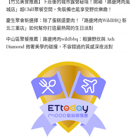
【竹北美食推薦】下班後的城市露營秘境！開箱「路邊烤肉風
城店」超Chill聚餐空間，免裝備也能享受野炊樂趣！
慶生聚會新選擇：除了蛋糕還要肉！「路邊烤肉WildBBQ 新
北三重店」如何幫你打造最熱鬧的生日派對
中山區聚餐推薦｜路邊烤肉wildbbq：粗獷野炊與 Ash
Diamond 微奢美學的碰撞，不容錯過的質感深夜派對