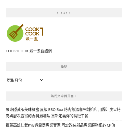
COOKIE
COOK1COOK 煮一煮食譜網
彙整
彙
整
熱門文章與頁面︰
羅東隱藏版美味餐盒 夏飯 BBQ Box 烤肉飯湯咖哩創始店 用爆汁炭火烤
肉與層次豐富的香料湯咖哩 重新定義你的精緻午餐
推薦高雄仁武KYB避震器專業賣家 阿宏改裝部品專業服務細心 CP值