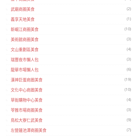
(2)
武廟商圈美食
(1)
義享天地美食
(10)
新崛江商圈美食
(3)
美術館商圈美食
(4)
文山重劃區美食
(3)
瑞豐夜市懶人包
(6)
龍華市場懶人包
(19)
漢神巨蛋商圈美食
(10)
文化中心商圈美食
(4)
草衙購物中心美食
(3)
苓雅市場商圈美食
(9)
鳥松大寮仁武美食
(7)
左營蓮池潭商圈美食