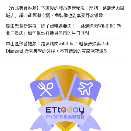
【竹北美食推薦】下班後的城市露營秘境！開箱「路邊烤肉風
城店」超Chill聚餐空間，免裝備也能享受野炊樂趣！
慶生聚會新選擇：除了蛋糕還要肉！「路邊烤肉WildBBQ 新
北三重店」如何幫你打造最熱鬧的生日派對
中山區聚餐推薦｜路邊烤肉wildbbq：粗獷野炊與 Ash
Diamond 微奢美學的碰撞，不容錯過的質感深夜派對