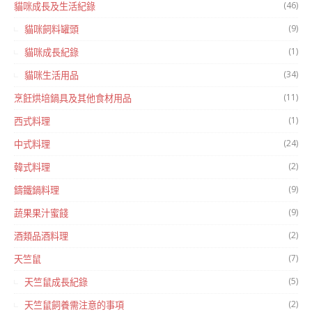
(46)
貓咪成長及生活紀錄
(9)
貓咪飼料罐頭
(1)
貓咪成長紀錄
(34)
貓咪生活用品
(11)
烹飪烘培鍋具及其他食材用品
(1)
西式料理
(24)
中式料理
(2)
韓式料理
(9)
鑄鐵鍋料理
(9)
蔬果果汁蜜餞
(2)
酒類品酒料理
(7)
天竺鼠
(5)
天竺鼠成長紀錄
(2)
天竺鼠飼養需注意的事項