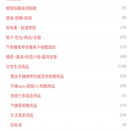
(5)
眼睛保養檢測相關
(6)
健身/跳舞/瑜珈
(10)
房地產 / 裝潢修繕
(25)
鞋子/包包/飾品/衣服
(12)
汽車機車等各種車子相關資訊
(40)
檯燈 /書桌/枕頭沙發/寢具床墊
(160)
日常生活用品
(20)
電信手機維修包膜其他相關用品
(28)
手機app/遊戲/3c相關用品
(5)
旅遊行李箱及用品
(10)
汽機車相關用品
(24)
生活清潔用品
(4)
防蚊液