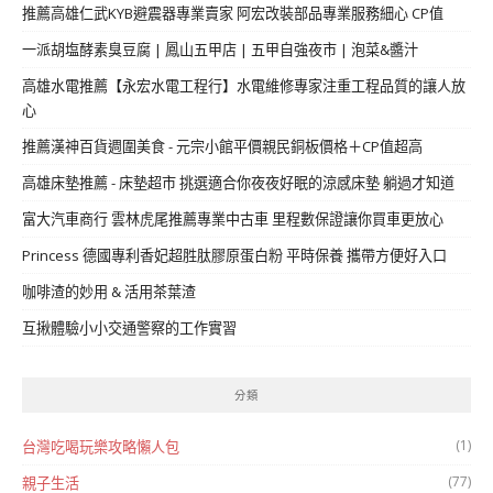
推薦高雄仁武KYB避震器專業賣家 阿宏改裝部品專業服務細心 CP值
一派胡塩酵素臭豆腐 | 鳳山五甲店 | 五甲自強夜市 | 泡菜&醬汁
高雄水電推薦【永宏水電工程行】水電維修專家注重工程品質的讓人放
心
推薦漢神百貨週圍美食 - 元宗小館平價親民銅板價格＋CP值超高
高雄床墊推薦 - 床墊超市 挑選適合你夜夜好眠的涼感床墊 躺過才知道
富大汽車商行 雲林虎尾推薦專業中古車 里程數保證讓你買車更放心
Princess 德國專利香妃超胜肽膠原蛋白粉 平時保養 攜帶方便好入口
咖啡渣的妙用 & 活用茶葉渣
互揪體驗小小交通警察的工作實習
分類
(1)
台灣吃喝玩樂攻略懶人包
(77)
親子生活