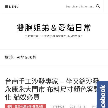
Skip
MENU
to
content
雙胞姐弟＆愛貓日常
生命活在當下，生活的精彩掌握在自己的手裡。
標籤:
占地500坪
台南手工沙發專家 – 坐又銘沙發
永康永大門市 布料尺寸顏色客製
化 貓奴必買
檯燈 /書桌/枕頭沙發/寢具床墊
IVY31025
2021-12-13
0