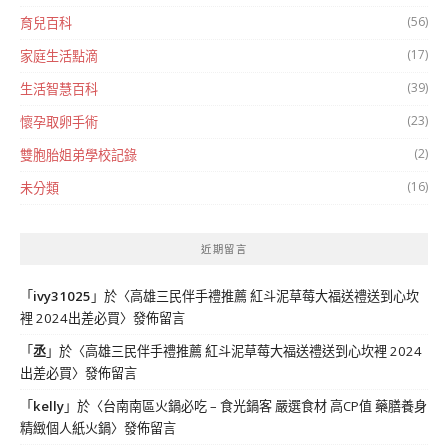
(56)
育兒百科
(17)
家庭生活點滴
(39)
生活智慧百科
(23)
懷孕取卵手術
(2)
雙胞胎姐弟學校記錄
(16)
未分類
近期留言
「
ivy31025
」於〈
高雄三民伴手禮推薦 紅斗泥草莓大福送禮送到心坎
裡 2024出差必買
〉發佈留言
「
丞
」於〈
高雄三民伴手禮推薦 紅斗泥草莓大福送禮送到心坎裡 2024
出差必買
〉發佈留言
「
kelly
」於〈
台南南區火鍋必吃 – 食光鍋客 嚴選食材 高CP值 藥膳養身
精緻個人紙火鍋
〉發佈留言