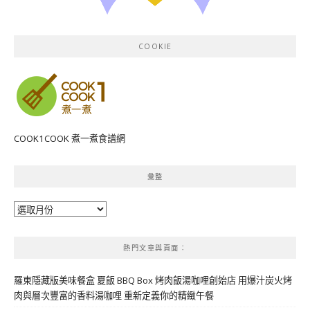
COOKIE
COOK1COOK 煮一煮食譜網
彙整
彙
整
熱門文章與頁面︰
羅東隱藏版美味餐盒 夏飯 BBQ Box 烤肉飯湯咖哩創始店 用爆汁炭火烤
肉與層次豐富的香料湯咖哩 重新定義你的精緻午餐