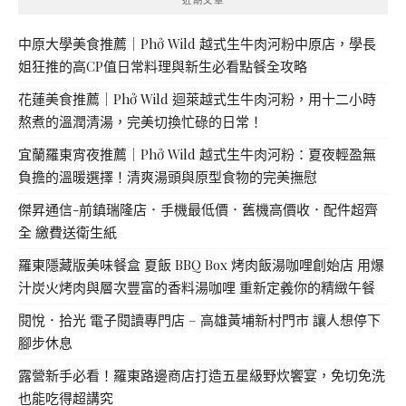
中原大學美食推薦｜Phở Wild 越式生牛肉河粉中原店，學長
姐狂推的高CP值日常料理與新生必看點餐全攻略
花蓮美食推薦｜Phở Wild 迴萊越式生牛肉河粉，用十二小時
熬煮的溫潤清湯，完美切換忙碌的日常！
宜蘭羅東宵夜推薦｜Phở Wild 越式生牛肉河粉：夏夜輕盈無
負擔的溫暖選擇！清爽湯頭與原型食物的完美撫慰
傑昇通信-前鎮瑞隆店．手機最低價．舊機高價收．配件超齊
全 繳費送衛生紙
羅東隱藏版美味餐盒 夏飯 BBQ Box 烤肉飯湯咖哩創始店 用爆
汁炭火烤肉與層次豐富的香料湯咖哩 重新定義你的精緻午餐
閱悅．拾光 電子閱讀專門店 – 高雄黃埔新村門市 讓人想停下
腳步休息
露營新手必看！羅東路邊商店打造五星級野炊饗宴，免切免洗
也能吃得超講究