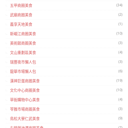
(34)
五甲商圈美食
(2)
武廟商圈美食
(1)
義享天地美食
(10)
新崛江商圈美食
(3)
美術館商圈美食
(4)
文山重劃區美食
(3)
瑞豐夜市懶人包
(6)
龍華市場懶人包
(19)
漢神巨蛋商圈美食
(10)
文化中心商圈美食
(4)
草衙購物中心美食
(3)
苓雅市場商圈美食
(9)
鳥松大寮仁武美食
(7)