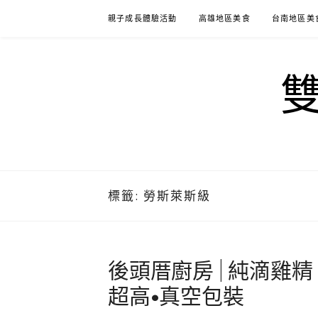
Skip
親子成長體驗活動
高雄地區美食
台南地區美
to
content
標籤:
勞斯萊斯級
後頭厝廚房 | 純滴雞精 |
超高•真空包裝