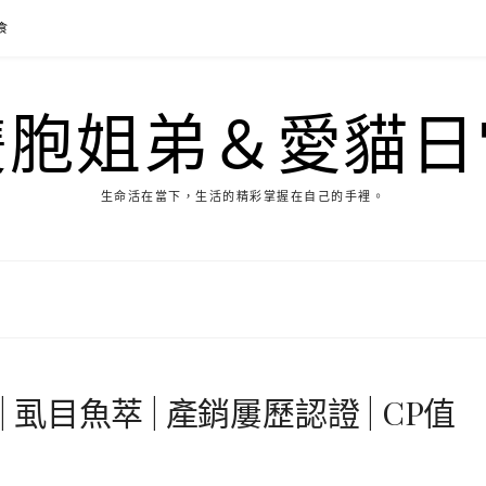
食
雙胞姐弟＆愛貓日
生命活在當下，生活的精彩掌握在自己的手裡。
 虱目魚萃 | 產銷屢歷認證 | CP值