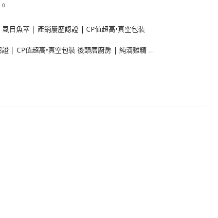
0
證 | CP值超高•真空包裝 後頭厝廚房 | 純滴雞精 …