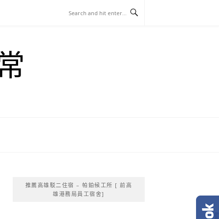
常
推薦高雄駁二住宿 – 帕鉑候工所 [ 前高
雄港務局員工宿舍]