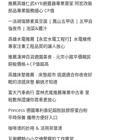
推薦高雄仁武KYB避震器專業賣家 阿宏改裝
部品專業服務細心 CP值
一派胡塩酵素臭豆腐 | 鳳山五甲店 | 五甲自
強夜市 | 泡菜&醬汁
高雄水電推薦【永宏水電工程行】水電維修
專家注重工程品質的讓人放心
推薦漢神百貨週圍美食 - 元宗小館平價親民
銅板價格＋CP值超高
高雄床墊推薦 - 床墊超市 挑選適合你夜夜好
眠的涼感床墊 躺過才知道
富大汽車商行 雲林虎尾推薦專業中古車 里
程數保證讓你買車更放心
Princess 德國專利香妃超胜肽膠原蛋白粉
平時保養 攜帶方便好入口
咖啡渣的妙用 & 活用茶葉渣
互揪體驗小小交通警察的工作實習