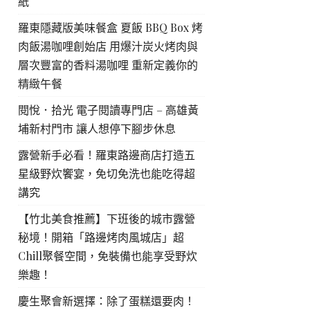
紙
羅東隱藏版美味餐盒 夏飯 BBQ Box 烤
肉飯湯咖哩創始店 用爆汁炭火烤肉與
層次豐富的香料湯咖哩 重新定義你的
精緻午餐
閱悅．拾光 電子閱讀專門店 – 高雄黃
埔新村門市 讓人想停下腳步休息
露營新手必看！羅東路邊商店打造五
星級野炊饗宴，免切免洗也能吃得超
講究
【竹北美食推薦】下班後的城市露營
秘境！開箱「路邊烤肉風城店」超
Chill聚餐空間，免裝備也能享受野炊
樂趣！
慶生聚會新選擇：除了蛋糕還要肉！