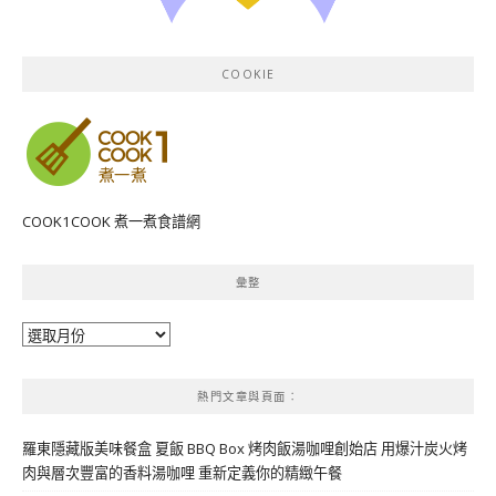
COOKIE
COOK1COOK 煮一煮食譜網
彙整
彙
整
熱門文章與頁面︰
羅東隱藏版美味餐盒 夏飯 BBQ Box 烤肉飯湯咖哩創始店 用爆汁炭火烤
肉與層次豐富的香料湯咖哩 重新定義你的精緻午餐