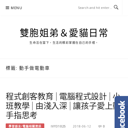
Skip
MENU
to
content
雙胞姐弟＆愛貓日常
生命活在當下，生活的精彩掌握在自己的手裡。
標籤:
動手做電動車
程式創客教育 | 電腦程式設計 | 小
班教學 | 由淺入深 | 讓孩子愛上動
手指思考
學習語言/電腦相關資訊
IVY31025
2018-06-12
0