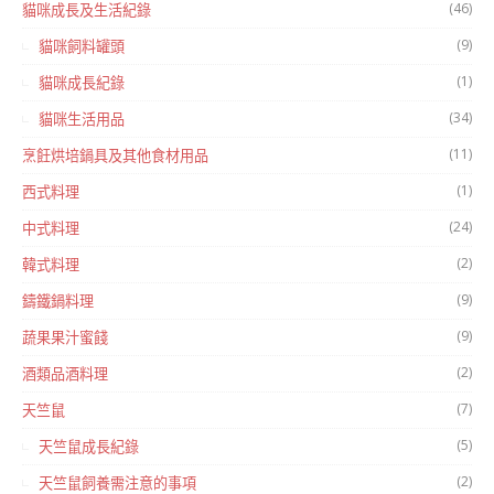
(46)
貓咪成長及生活紀錄
(9)
貓咪飼料罐頭
(1)
貓咪成長紀錄
(34)
貓咪生活用品
(11)
烹飪烘培鍋具及其他食材用品
(1)
西式料理
(24)
中式料理
(2)
韓式料理
(9)
鑄鐵鍋料理
(9)
蔬果果汁蜜餞
(2)
酒類品酒料理
(7)
天竺鼠
(5)
天竺鼠成長紀錄
(2)
天竺鼠飼養需注意的事項