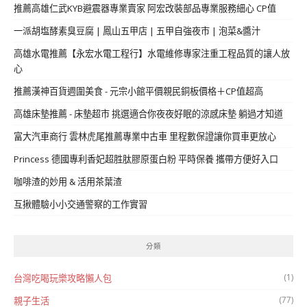
推薦高雄仁武KYB避震器專業賣家 阿宏改裝部品專業服務細心 CP值
一派胡塩酵素臭豆腐 | 鳳山五甲店 | 五甲自強夜市 | 泡菜&醬汁
高雄水電推薦【永宏水電工程行】水電維修專家注重工程品質的讓人放
心
推薦漢神百貨週圍美食 - 元宗小館平價親民銅板價格＋CP值超高
高雄床墊推薦 - 床墊超市 挑選適合你夜夜好眠的涼感床墊 躺過才知道
富大汽車商行 雲林虎尾推薦專業中古車 里程數保證讓你買車更放心
Princess 德國專利香妃超胜肽膠原蛋白粉 平時保養 攜帶方便好入口
咖啡渣的妙用 & 活用茶葉渣
互揪體驗小小交通警察的工作實習
分類
(1)
台灣吃喝玩樂攻略懶人包
(77)
親子生活