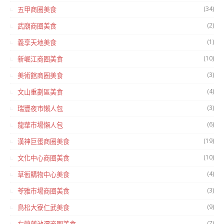
(34)
五甲商圈美食
(2)
武廟商圈美食
(1)
義享天地美食
(10)
新崛江商圈美食
(3)
美術館商圈美食
(4)
文山重劃區美食
(3)
瑞豐夜市懶人包
(6)
龍華市場懶人包
(19)
漢神巨蛋商圈美食
(10)
文化中心商圈美食
(4)
草衙購物中心美食
(3)
苓雅市場商圈美食
(9)
鳥松大寮仁武美食
(7)