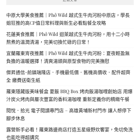
中原大學美食推薦｜Phở Wild 越式生牛肉河粉中原店，學長
姐狂推的高CP值日常料理與新生必看點餐全攻略
花蓮美食推薦｜Phở Wild 迴萊越式生牛肉河粉，用十二小時
熬煮的溫潤清湯，完美切換忙碌的日常！
宜蘭羅東宵夜推薦｜Phở Wild 越式生牛肉河粉：夏夜輕盈無
負擔的溫暖選擇！清爽湯頭與原型食物的完美撫慰
傑昇通信-前鎮瑞隆店．手機最低價．舊機高價收．配件超齊
全 繳費送衛生紙
羅東隱藏版美味餐盒 夏飯 BBQ Box 烤肉飯湯咖哩創始店 用爆
汁炭火烤肉與層次豐富的香料湯咖哩 重新定義你的精緻午餐
閱悅．拾光 電子閱讀專門店 – 高雄黃埔新村門市 讓人想停下
腳步休息
露營新手必看！羅東路邊商店打造五星級野炊饗宴，免切免洗
也能吃得超講究