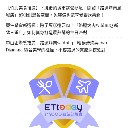
【竹北美食推薦】下班後的城市露營秘境！開箱「路邊烤肉風
城店」超Chill聚餐空間，免裝備也能享受野炊樂趣！
慶生聚會新選擇：除了蛋糕還要肉！「路邊烤肉WildBBQ 新
北三重店」如何幫你打造最熱鬧的生日派對
中山區聚餐推薦｜路邊烤肉wildbbq：粗獷野炊與 Ash
Diamond 微奢美學的碰撞，不容錯過的質感深夜派對