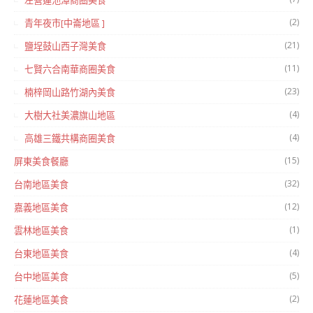
左營蓮池潭商圈美食
(2)
青年夜市[中崙地區 ]
(21)
鹽埕鼓山西子灣美食
(11)
七賢六合南華商圈美食
(23)
楠梓岡山路竹湖內美食
(4)
大樹大社美濃旗山地區
(4)
高雄三鐵共構商圈美食
(15)
屏東美食餐廳
(32)
台南地區美食
(12)
嘉義地區美食
(1)
雲林地區美食
(4)
台東地區美食
(5)
台中地區美食
(2)
花蓮地區美食