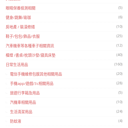
(5)
眼睛保養檢測相關
(6)
健身/跳舞/瑜珈
(10)
房地產 / 裝潢修繕
(25)
鞋子/包包/飾品/衣服
(12)
汽車機車等各種車子相關資訊
(40)
檯燈 /書桌/枕頭沙發/寢具床墊
(160)
日常生活用品
(20)
電信手機維修包膜其他相關用品
(28)
手機app/遊戲/3c相關用品
(5)
旅遊行李箱及用品
(10)
汽機車相關用品
(24)
生活清潔用品
(4)
防蚊液