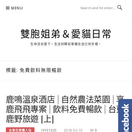
Skip
MENU
to
content
雙胞姐弟＆愛貓日常
生命活在當下，生活的精彩掌握在自己的手裡。
標籤:
免費飲料無限暢飲
鹿鳴溫泉酒店 | 自然農法菜園 | 享
鹿飛飛專案 | 飲料免費暢飲 | 台東
鹿野旅遊 [上]
台東住宿懶人包
IVY31025
2018-02-10
0