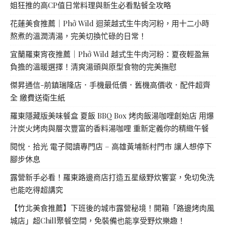
姐狂推的高CP值日常料理與新生必看點餐全攻略
花蓮美食推薦｜Phở Wild 迴萊越式生牛肉河粉，用十二小時
熬煮的溫潤清湯，完美切換忙碌的日常！
宜蘭羅東宵夜推薦｜Phở Wild 越式生牛肉河粉：夏夜輕盈無
負擔的溫暖選擇！清爽湯頭與原型食物的完美撫慰
傑昇通信-前鎮瑞隆店．手機最低價．舊機高價收．配件超齊
全 繳費送衛生紙
羅東隱藏版美味餐盒 夏飯 BBQ Box 烤肉飯湯咖哩創始店 用爆
汁炭火烤肉與層次豐富的香料湯咖哩 重新定義你的精緻午餐
閱悅．拾光 電子閱讀專門店 – 高雄黃埔新村門市 讓人想停下
腳步休息
露營新手必看！羅東路邊商店打造五星級野炊饗宴，免切免洗
也能吃得超講究
【竹北美食推薦】下班後的城市露營秘境！開箱「路邊烤肉風
城店」超Chill聚餐空間，免裝備也能享受野炊樂趣！