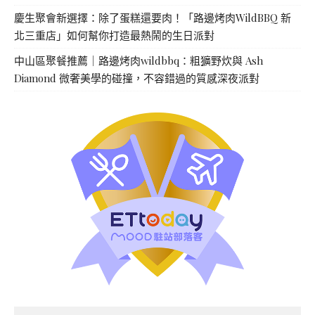
慶生聚會新選擇：除了蛋糕還要肉！「路邊烤肉WildBBQ 新
北三重店」如何幫你打造最熱鬧的生日派對
中山區聚餐推薦｜路邊烤肉wildbbq：粗獷野炊與 Ash
Diamond 微奢美學的碰撞，不容錯過的質感深夜派對