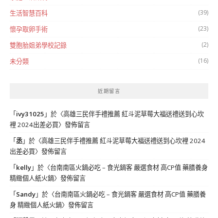
(39)
生活智慧百科
(23)
懷孕取卵手術
(2)
雙胞胎姐弟學校記錄
(16)
未分類
近期留言
「
ivy31025
」於〈
高雄三民伴手禮推薦 紅斗泥草莓大福送禮送到心坎
裡 2024出差必買
〉發佈留言
「
丞
」於〈
高雄三民伴手禮推薦 紅斗泥草莓大福送禮送到心坎裡 2024
出差必買
〉發佈留言
「
kelly
」於〈
台南南區火鍋必吃 – 食光鍋客 嚴選食材 高CP值 藥膳養身
精緻個人紙火鍋
〉發佈留言
「
Sandy
」於〈
台南南區火鍋必吃 – 食光鍋客 嚴選食材 高CP值 藥膳養
身 精緻個人紙火鍋
〉發佈留言