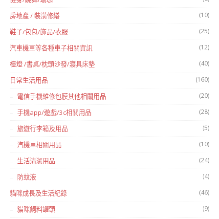
(10)
房地產 / 裝潢修繕
(25)
鞋子/包包/飾品/衣服
(12)
汽車機車等各種車子相關資訊
(40)
檯燈 /書桌/枕頭沙發/寢具床墊
(160)
日常生活用品
(20)
電信手機維修包膜其他相關用品
(28)
手機app/遊戲/3c相關用品
(5)
旅遊行李箱及用品
(10)
汽機車相關用品
(24)
生活清潔用品
(4)
防蚊液
(46)
貓咪成長及生活紀錄
(9)
貓咪飼料罐頭