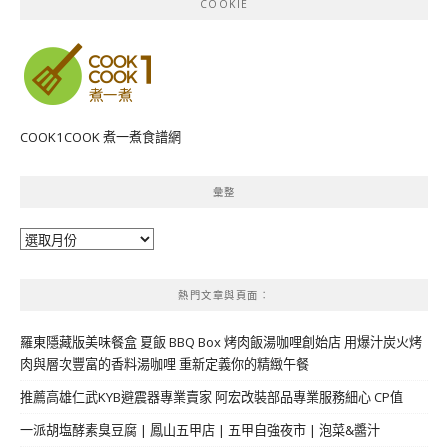
COOKIE
COOK1COOK 煮一煮食譜網
彙整
彙
整
熱門文章與頁面︰
羅東隱藏版美味餐盒 夏飯 BBQ Box 烤肉飯湯咖哩創始店 用爆汁炭火烤
肉與層次豐富的香料湯咖哩 重新定義你的精緻午餐
推薦高雄仁武KYB避震器專業賣家 阿宏改裝部品專業服務細心 CP值
一派胡塩酵素臭豆腐 | 鳳山五甲店 | 五甲自強夜市 | 泡菜&醬汁