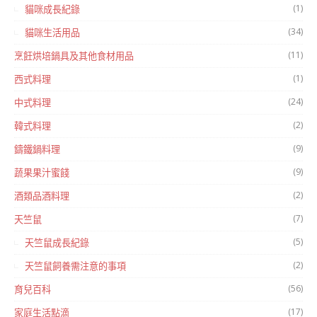
(1)
貓咪成長紀錄
(34)
貓咪生活用品
(11)
烹飪烘培鍋具及其他食材用品
(1)
西式料理
(24)
中式料理
(2)
韓式料理
(9)
鑄鐵鍋料理
(9)
蔬果果汁蜜餞
(2)
酒類品酒料理
(7)
天竺鼠
(5)
天竺鼠成長紀錄
(2)
天竺鼠飼養需注意的事項
(56)
育兒百科
(17)
家庭生活點滴