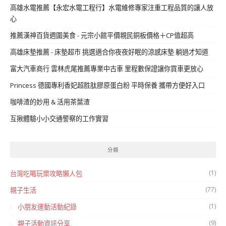
高雄水電推薦【永宏水電工程行】水電維修專家注重工程品質的讓人放
心
推薦漢神百貨週圍美食 - 元宗小館平價親民銅板價格＋CP值超高
高雄床墊推薦 - 床墊超市 挑選適合你夜夜好眠的涼感床墊 躺過才知道
富大汽車商行 雲林虎尾推薦專業中古車 里程數保證讓你買車更放心
Princess 德國專利香妃超胜肽膠原蛋白粉 平時保養 攜帶方便好入口
咖啡渣的妙用 & 活用茶葉渣
互揪體驗小小交通警察的工作實習
分類
(1)
台灣吃喝玩樂攻略懶人包
(77)
親子生活
(1)
小朋友運動活動紀錄
(9)
親子活動資訊分享