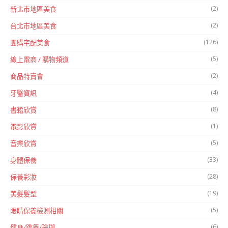
(2)
新北市地區美食
(2)
台北市地區美食
(126)
團購宅配美食
(5)
線上電商 / 購物頻道
(2)
商品特賣會
(4)
牙醫資訊
(8)
書籍欣賞
(1)
電影欣賞
(5)
音樂欣賞
(33)
身體保養
(28)
保養彩妝
(19)
美髮髮型
(5)
眼睛保養檢測相關
(6)
健身/跳舞/瑜珈