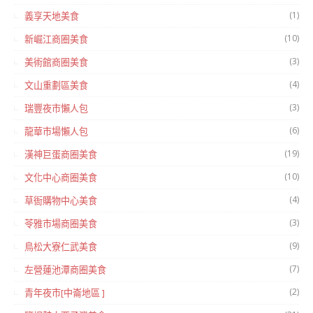
(1)
義享天地美食
(10)
新崛江商圈美食
(3)
美術館商圈美食
(4)
文山重劃區美食
(3)
瑞豐夜市懶人包
(6)
龍華市場懶人包
(19)
漢神巨蛋商圈美食
(10)
文化中心商圈美食
(4)
草衙購物中心美食
(3)
苓雅市場商圈美食
(9)
鳥松大寮仁武美食
(7)
左營蓮池潭商圈美食
(2)
青年夜市[中崙地區 ]