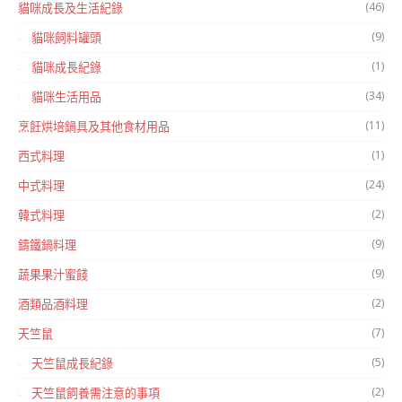
(46)
貓咪成長及生活紀錄
(9)
貓咪飼料罐頭
(1)
貓咪成長紀錄
(34)
貓咪生活用品
(11)
烹飪烘培鍋具及其他食材用品
(1)
西式料理
(24)
中式料理
(2)
韓式料理
(9)
鑄鐵鍋料理
(9)
蔬果果汁蜜餞
(2)
酒類品酒料理
(7)
天竺鼠
(5)
天竺鼠成長紀錄
(2)
天竺鼠飼養需注意的事項