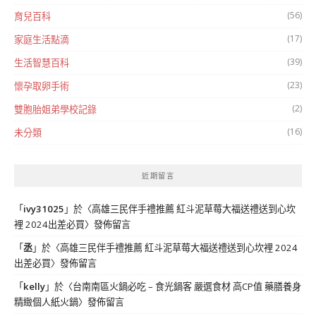
(56)
育兒百科
(17)
家庭生活點滴
(39)
生活智慧百科
(23)
懷孕取卵手術
(2)
雙胞胎姐弟學校記錄
(16)
未分類
近期留言
「
ivy31025
」於〈
高雄三民伴手禮推薦 紅斗泥草莓大福送禮送到心坎
裡 2024出差必買
〉發佈留言
「
丞
」於〈
高雄三民伴手禮推薦 紅斗泥草莓大福送禮送到心坎裡 2024
出差必買
〉發佈留言
「
kelly
」於〈
台南南區火鍋必吃 – 食光鍋客 嚴選食材 高CP值 藥膳養身
精緻個人紙火鍋
〉發佈留言