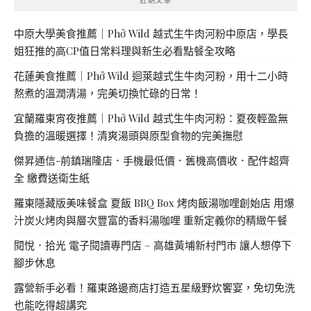
中原大學美食推薦｜Phở Wild 越式生牛肉河粉中原店，學長
姐狂推的高CP值日常料理與新生必看點餐全攻略
花蓮美食推薦｜Phở Wild 迴萊越式生牛肉河粉，用十二小時
熬煮的溫潤清湯，完美切換忙碌的日常！
宜蘭羅東宵夜推薦｜Phở Wild 越式生牛肉河粉：夏夜輕盈無
負擔的溫暖選擇！清爽湯頭與原型食物的完美撫慰
傑昇通信-前鎮瑞隆店．手機最低價．舊機高價收．配件超齊
全 繳費送衛生紙
羅東隱藏版美味餐盒 夏飯 BBQ Box 烤肉飯湯咖哩創始店 用爆
汁炭火烤肉與層次豐富的香料湯咖哩 重新定義你的精緻午餐
閱悅．拾光 電子閱讀專門店 – 高雄黃埔新村門市 讓人想停下
腳步休息
露營新手必看！羅東路邊商店打造五星級野炊饗宴，免切免洗
也能吃得超講究