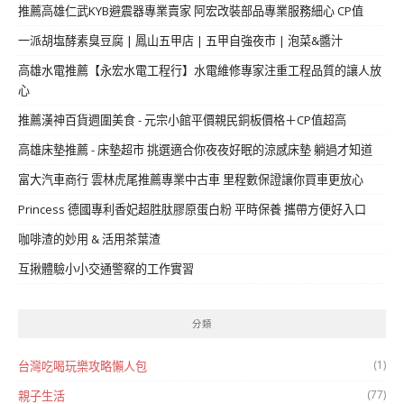
推薦高雄仁武KYB避震器專業賣家 阿宏改裝部品專業服務細心 CP值
一派胡塩酵素臭豆腐 | 鳳山五甲店 | 五甲自強夜市 | 泡菜&醬汁
高雄水電推薦【永宏水電工程行】水電維修專家注重工程品質的讓人放
心
推薦漢神百貨週圍美食 - 元宗小館平價親民銅板價格＋CP值超高
高雄床墊推薦 - 床墊超市 挑選適合你夜夜好眠的涼感床墊 躺過才知道
富大汽車商行 雲林虎尾推薦專業中古車 里程數保證讓你買車更放心
Princess 德國專利香妃超胜肽膠原蛋白粉 平時保養 攜帶方便好入口
咖啡渣的妙用 & 活用茶葉渣
互揪體驗小小交通警察的工作實習
分類
(1)
台灣吃喝玩樂攻略懶人包
(77)
親子生活