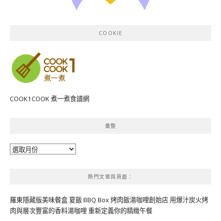
COOKIE
COOK1COOK 煮一煮食譜網
彙整
彙
整
熱門文章與頁面︰
羅東隱藏版美味餐盒 夏飯 BBQ Box 烤肉飯湯咖哩創始店 用爆汁炭火烤
肉與層次豐富的香料湯咖哩 重新定義你的精緻午餐