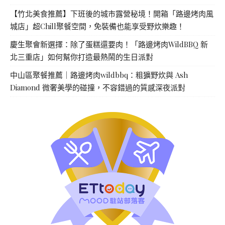
【竹北美食推薦】下班後的城市露營秘境！開箱「路邊烤肉風
城店」超Chill聚餐空間，免裝備也能享受野炊樂趣！
慶生聚會新選擇：除了蛋糕還要肉！「路邊烤肉WildBBQ 新
北三重店」如何幫你打造最熱鬧的生日派對
中山區聚餐推薦｜路邊烤肉wildbbq：粗獷野炊與 Ash
Diamond 微奢美學的碰撞，不容錯過的質感深夜派對