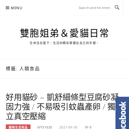
Skip
MENU
to
content
雙胞姐弟＆愛貓日常
生命活在當下，生活的精彩掌握在自己的手裡。
標籤:
人類食品
好用貓砂 – 凱舒細條型豆腐砂凝
固力強 / 不易吸引蚊蟲產卵 / 獨
立真空壓縮
貓咪生活用品
IVY31025
2021-09-30
0