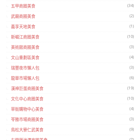
(34)
五甲商圈美食
(2)
武廟商圈美食
(1)
義享天地美食
(10)
新崛江商圈美食
(3)
美術館商圈美食
(4)
文山重劃區美食
(3)
瑞豐夜市懶人包
(6)
龍華市場懶人包
(19)
漢神巨蛋商圈美食
(10)
文化中心商圈美食
(4)
草衙購物中心美食
(3)
苓雅市場商圈美食
(9)
鳥松大寮仁武美食
(7)