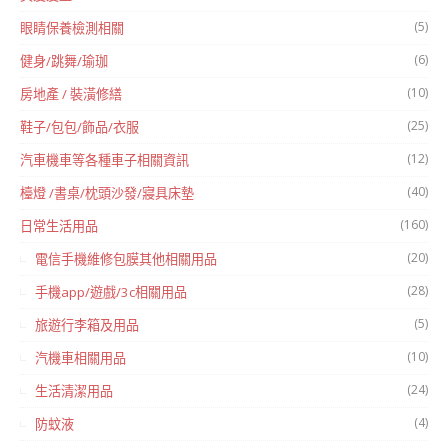
(5)
眼睛保養檢測相關
(6)
健身/跳舞/瑜珈
(10)
房地產 / 裝潢修繕
(25)
鞋子/包包/飾品/衣服
(12)
汽車機車等各種車子相關資訊
(40)
檯燈 /書桌/枕頭沙發/寢具床墊
(160)
日常生活用品
(20)
電信手機維修包膜其他相關用品
(28)
手機app/遊戲/3c相關用品
(5)
旅遊行李箱及用品
(10)
汽機車相關用品
(24)
生活清潔用品
(4)
防蚊液