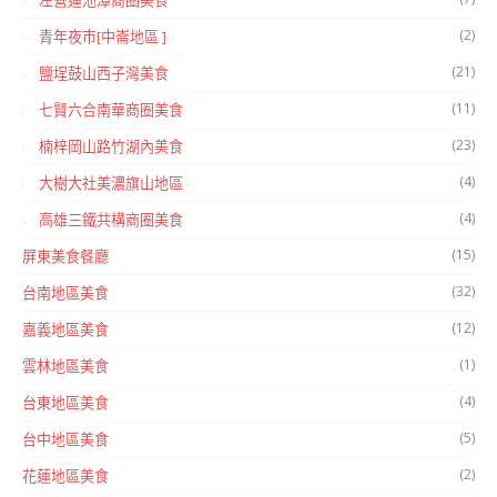
左營蓮池潭商圈美食
(2)
青年夜市[中崙地區 ]
(21)
鹽埕鼓山西子灣美食
(11)
七賢六合南華商圈美食
(23)
楠梓岡山路竹湖內美食
(4)
大樹大社美濃旗山地區
(4)
高雄三鐵共構商圈美食
(15)
屏東美食餐廳
(32)
台南地區美食
(12)
嘉義地區美食
(1)
雲林地區美食
(4)
台東地區美食
(5)
台中地區美食
(2)
花蓮地區美食