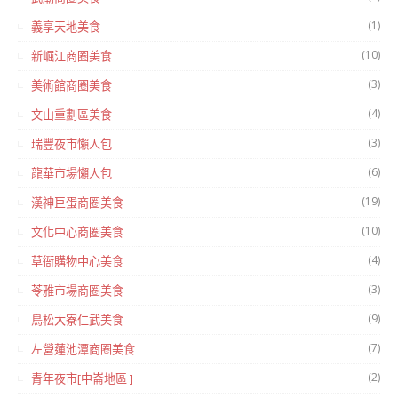
(1)
義享天地美食
(10)
新崛江商圈美食
(3)
美術館商圈美食
(4)
文山重劃區美食
(3)
瑞豐夜市懶人包
(6)
龍華市場懶人包
(19)
漢神巨蛋商圈美食
(10)
文化中心商圈美食
(4)
草衙購物中心美食
(3)
苓雅市場商圈美食
(9)
鳥松大寮仁武美食
(7)
左營蓮池潭商圈美食
(2)
青年夜市[中崙地區 ]