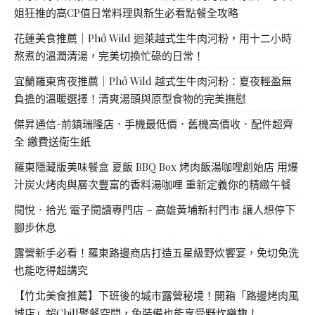
姐狂推的高CP值日常料理與新生必看點餐全攻略
花蓮美食推薦｜Phở Wild 迴萊越式生牛肉河粉，用十二小時
熬煮的溫潤清湯，完美切換忙碌的日常！
宜蘭羅東宵夜推薦｜Phở Wild 越式生牛肉河粉：夏夜輕盈無
負擔的溫暖選擇！清爽湯頭與原型食物的完美撫慰
傑昇通信-前鎮瑞隆店．手機最低價．舊機高價收．配件超齊
全 繳費送衛生紙
羅東隱藏版美味餐盒 夏飯 BBQ Box 烤肉飯湯咖哩創始店 用爆
汁炭火烤肉與層次豐富的香料湯咖哩 重新定義你的精緻午餐
閱悅．拾光 電子閱讀專門店 – 高雄黃埔新村門市 讓人想停下
腳步休息
露營新手必看！羅東路邊商店打造五星級野炊饗宴，免切免洗
也能吃得超講究
【竹北美食推薦】下班後的城市露營秘境！開箱「路邊烤肉風
城店」超Chill聚餐空間，免裝備也能享受野炊樂趣！