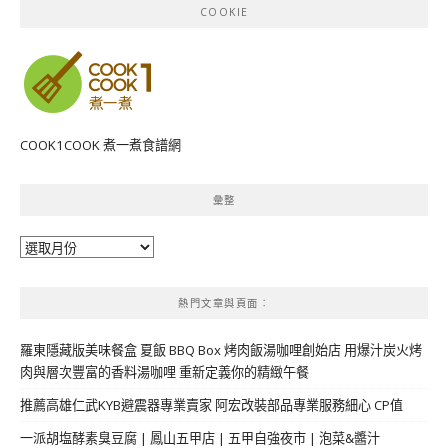
COOKIE
COOK1COOK 煮一煮食譜網
彙整
彙
整
熱門文章與頁面︰
羅東隱藏版美味餐盒 夏飯 BBQ Box 烤肉飯湯咖哩創始店 用爆汁炭火烤
肉與層次豐富的香料湯咖哩 重新定義你的精緻午餐
推薦高雄仁武KYB避震器專業賣家 阿宏改裝部品專業服務細心 CP值
一派胡塩酵素臭豆腐 | 鳳山五甲店 | 五甲自強夜市 | 泡菜&醬汁