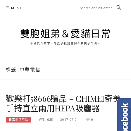
Skip
MENU
to
content
雙胞姐弟＆愛貓日常
生命活在當下，生活的精彩掌握在自己的手裡。
標籤:
中華電信
歡樂打58666贈品 – CHIMEI奇美
手持直立兩用HEPA吸塵器
日常生活用品
IVY31025
2017-07-01
0