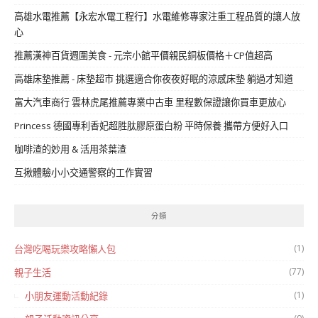
高雄水電推薦【永宏水電工程行】水電維修專家注重工程品質的讓人放
心
推薦漢神百貨週圍美食 - 元宗小館平價親民銅板價格＋CP值超高
高雄床墊推薦 - 床墊超市 挑選適合你夜夜好眠的涼感床墊 躺過才知道
富大汽車商行 雲林虎尾推薦專業中古車 里程數保證讓你買車更放心
Princess 德國專利香妃超胜肽膠原蛋白粉 平時保養 攜帶方便好入口
咖啡渣的妙用 & 活用茶葉渣
互揪體驗小小交通警察的工作實習
分類
(1)
台灣吃喝玩樂攻略懶人包
(77)
親子生活
(1)
小朋友運動活動紀錄