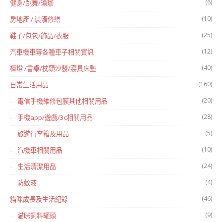
(6)
健身/跳舞/瑜珈
(10)
房地產 / 裝潢修繕
(25)
鞋子/包包/飾品/衣服
(12)
汽車機車等各種車子相關資訊
(40)
檯燈 /書桌/枕頭沙發/寢具床墊
(160)
日常生活用品
(20)
電信手機維修包膜其他相關用品
(28)
手機app/遊戲/3c相關用品
(5)
旅遊行李箱及用品
(10)
汽機車相關用品
(24)
生活清潔用品
(4)
防蚊液
(46)
貓咪成長及生活紀錄
(9)
貓咪飼料罐頭