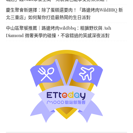
慶生聚會新選擇：除了蛋糕還要肉！「路邊烤肉WildBBQ 新
北三重店」如何幫你打造最熱鬧的生日派對
中山區聚餐推薦｜路邊烤肉wildbbq：粗獷野炊與 Ash
Diamond 微奢美學的碰撞，不容錯過的質感深夜派對