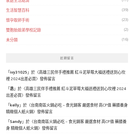
家庭生活點滴
(39)
生活智慧百科
(23)
懷孕取卵手術
(2)
雙胞胎姐弟學校記錄
(16)
未分類
近期留言
「
ivy31025
」於〈
高雄三民伴手禮推薦 紅斗泥草莓大福送禮送到心坎
裡 2024出差必買
〉發佈留言
「
丞
」於〈
高雄三民伴手禮推薦 紅斗泥草莓大福送禮送到心坎裡 2024
出差必買
〉發佈留言
「
kelly
」於〈
台南南區火鍋必吃 – 食光鍋客 嚴選食材 高CP值 藥膳養身
精緻個人紙火鍋
〉發佈留言
「
Sandy
」於〈
台南南區火鍋必吃 – 食光鍋客 嚴選食材 高CP值 藥膳養
身 精緻個人紙火鍋
〉發佈留言