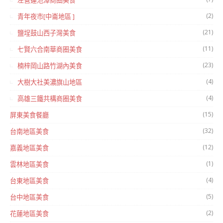
左營蓮池潭商圈美食
(2)
青年夜市[中崙地區 ]
(21)
鹽埕鼓山西子灣美食
(11)
七賢六合南華商圈美食
(23)
楠梓岡山路竹湖內美食
(4)
大樹大社美濃旗山地區
(4)
高雄三鐵共構商圈美食
(15)
屏東美食餐廳
(32)
台南地區美食
(12)
嘉義地區美食
(1)
雲林地區美食
(4)
台東地區美食
(5)
台中地區美食
(2)
花蓮地區美食