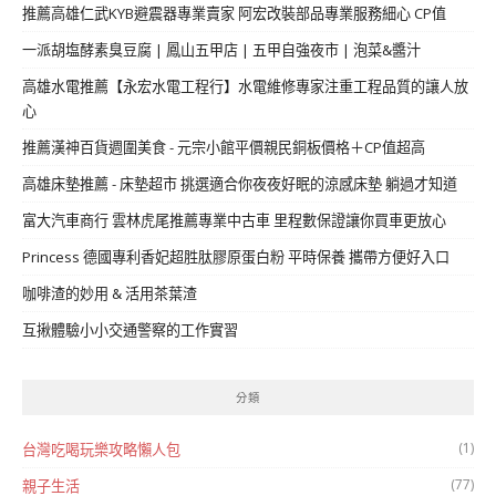
推薦高雄仁武KYB避震器專業賣家 阿宏改裝部品專業服務細心 CP值
一派胡塩酵素臭豆腐 | 鳳山五甲店 | 五甲自強夜市 | 泡菜&醬汁
高雄水電推薦【永宏水電工程行】水電維修專家注重工程品質的讓人放
心
推薦漢神百貨週圍美食 - 元宗小館平價親民銅板價格＋CP值超高
高雄床墊推薦 - 床墊超市 挑選適合你夜夜好眠的涼感床墊 躺過才知道
富大汽車商行 雲林虎尾推薦專業中古車 里程數保證讓你買車更放心
Princess 德國專利香妃超胜肽膠原蛋白粉 平時保養 攜帶方便好入口
咖啡渣的妙用 & 活用茶葉渣
互揪體驗小小交通警察的工作實習
分類
(1)
台灣吃喝玩樂攻略懶人包
(77)
親子生活