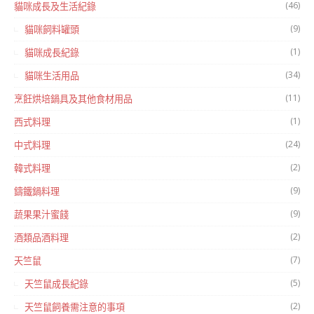
(46)
貓咪成長及生活紀錄
(9)
貓咪飼料罐頭
(1)
貓咪成長紀錄
(34)
貓咪生活用品
(11)
烹飪烘培鍋具及其他食材用品
(1)
西式料理
(24)
中式料理
(2)
韓式料理
(9)
鑄鐵鍋料理
(9)
蔬果果汁蜜餞
(2)
酒類品酒料理
(7)
天竺鼠
(5)
天竺鼠成長紀錄
(2)
天竺鼠飼養需注意的事項