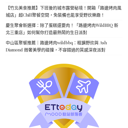
【竹北美食推薦】下班後的城市露營秘境！開箱「路邊烤肉風
城店」超Chill聚餐空間，免裝備也能享受野炊樂趣！
慶生聚會新選擇：除了蛋糕還要肉！「路邊烤肉WildBBQ 新
北三重店」如何幫你打造最熱鬧的生日派對
中山區聚餐推薦｜路邊烤肉wildbbq：粗獷野炊與 Ash
Diamond 微奢美學的碰撞，不容錯過的質感深夜派對