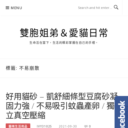
Skip
MENU
to
content
雙胞姐弟＆愛貓日常
生命活在當下，生活的精彩掌握在自己的手裡。
標籤:
不易崩散
好用貓砂 – 凱舒細條型豆腐砂凝
固力強 / 不易吸引蚊蟲產卵 / 獨
立真空壓縮
貓咪生活用品
IVY31025
2021-09-30
0