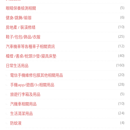
(5)
眼睛保養檢測相關
(6)
健身/跳舞/瑜珈
(10)
房地產 / 裝潢修繕
(25)
鞋子/包包/飾品/衣服
(12)
汽車機車等各種車子相關資訊
(40)
檯燈 /書桌/枕頭沙發/寢具床墊
(160)
日常生活用品
(20)
電信手機維修包膜其他相關用品
(28)
手機app/遊戲/3c相關用品
(5)
旅遊行李箱及用品
(10)
汽機車相關用品
(24)
生活清潔用品
(4)
防蚊液