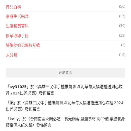
(56)
育兒百科
(17)
家庭生活點滴
(39)
生活智慧百科
(23)
懷孕取卵手術
(2)
雙胞胎姐弟學校記錄
(16)
未分類
近期留言
「
ivy31025
」於〈
高雄三民伴手禮推薦 紅斗泥草莓大福送禮送到心坎
裡 2024出差必買
〉發佈留言
「
丞
」於〈
高雄三民伴手禮推薦 紅斗泥草莓大福送禮送到心坎裡 2024
出差必買
〉發佈留言
「
kelly
」於〈
台南南區火鍋必吃 – 食光鍋客 嚴選食材 高CP值 藥膳養身
精緻個人紙火鍋
〉發佈留言