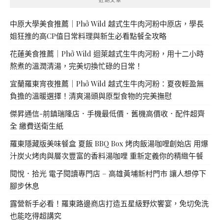
中原大學美食推薦｜Phở Wild 越式生牛肉河粉中原店，學長
姐狂推的高CP值日常料理與新生必看點餐全攻略
花蓮美食推薦｜Phở Wild 迴萊越式生牛肉河粉，用十二小時
熬煮的溫潤清湯，完美切換忙碌的日常！
宜蘭羅東宵夜推薦｜Phở Wild 越式生牛肉河粉：夏夜輕盈無
負擔的溫暖選擇！清爽湯頭與原型食物的完美撫慰
傑昇通信-前鎮瑞隆店．手機最低價．舊機高價收．配件超齊
全 繳費送衛生紙
羅東隱藏版美味餐盒 夏飯 BBQ Box 烤肉飯湯咖哩創始店 用爆
汁炭火烤肉與層次豐富的香料湯咖哩 重新定義你的精緻午餐
閱悅．拾光 電子閱讀專門店 – 高雄黃埔新村門市 讓人想停下
腳步休息
露營新手必看！羅東路邊商店打造五星級野炊饗宴，免切免洗
也能吃得超講究