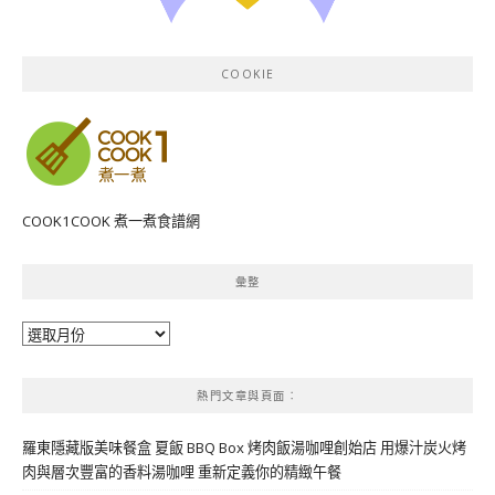
COOKIE
COOK1COOK 煮一煮食譜網
彙整
彙
整
熱門文章與頁面︰
羅東隱藏版美味餐盒 夏飯 BBQ Box 烤肉飯湯咖哩創始店 用爆汁炭火烤
肉與層次豐富的香料湯咖哩 重新定義你的精緻午餐