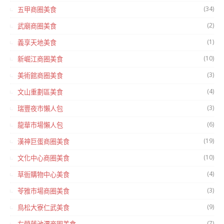
(34)
五甲商圈美食
(2)
武廟商圈美食
(1)
義享天地美食
(10)
新崛江商圈美食
(3)
美術館商圈美食
(4)
文山重劃區美食
(3)
瑞豐夜市懶人包
(6)
龍華市場懶人包
(19)
漢神巨蛋商圈美食
(10)
文化中心商圈美食
(4)
草衙購物中心美食
(3)
苓雅市場商圈美食
(9)
鳥松大寮仁武美食
(7)