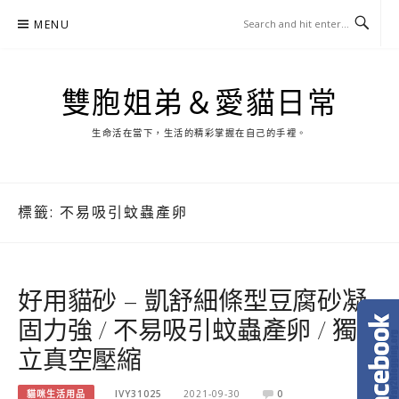
Skip
MENU
to
content
雙胞姐弟＆愛貓日常
生命活在當下，生活的精彩掌握在自己的手裡。
標籤:
不易吸引蚊蟲產卵
好用貓砂 – 凱舒細條型豆腐砂凝
固力強 / 不易吸引蚊蟲產卵 / 獨
立真空壓縮
貓咪生活用品
IVY31025
2021-09-30
0