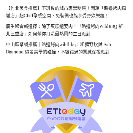
【竹北美食推薦】下班後的城市露營秘境！開箱「路邊烤肉風
城店」超Chill聚餐空間，免裝備也能享受野炊樂趣！
慶生聚會新選擇：除了蛋糕還要肉！「路邊烤肉WildBBQ 新
北三重店」如何幫你打造最熱鬧的生日派對
中山區聚餐推薦｜路邊烤肉wildbbq：粗獷野炊與 Ash
Diamond 微奢美學的碰撞，不容錯過的質感深夜派對