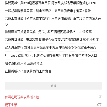
推薦高雄仁武KYB避震器專業賣家 阿宏改裝部品專業服務細心 CP值
一派胡塩酵素臭豆腐 | 鳳山五甲店 | 五甲自強夜市 | 泡菜&醬汁
高雄水電推薦【永宏水電工程行】水電維修專家注重工程品質的讓人放
心
推薦漢神百貨週圍美食 - 元宗小館平價親民銅板價格＋CP值超高
高雄床墊推薦 - 床墊超市 挑選適合你夜夜好眠的涼感床墊 躺過才知道
富大汽車商行 雲林虎尾推薦專業中古車 里程數保證讓你買車更放心
Princess 德國專利香妃超胜肽膠原蛋白粉 平時保養 攜帶方便好入口
咖啡渣的妙用 & 活用茶葉渣
互揪體驗小小交通警察的工作實習
分類
(1)
台灣吃喝玩樂攻略懶人包
(77)
親子生活