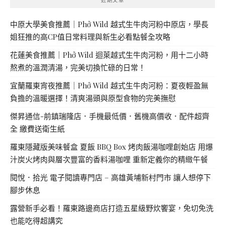
中原大學美食推薦｜Phở Wild 越式生牛肉河粉中原店，學長
姐狂推的高CP值日常料理與新生必看點餐全攻略
花蓮美食推薦｜Phở Wild 迴萊越式生牛肉河粉，用十二小時
熬煮的溫潤清湯，完美切換忙碌的日常！
宜蘭羅東宵夜推薦｜Phở Wild 越式生牛肉河粉：夏夜輕盈無
負擔的溫暖選擇！清爽湯頭與原型食物的完美撫慰
傑昇通信-前鎮瑞隆店．手機最低價．舊機高價收．配件超齊
全 繳費送衛生紙
羅東隱藏版美味餐盒 夏飯 BBQ Box 烤肉飯湯咖哩創始店 用爆
汁炭火烤肉與層次豐富的香料湯咖哩 重新定義你的精緻午餐
閱悅．拾光 電子閱讀專門店 – 高雄黃埔新村門市 讓人想停下
腳步休息
露營新手必看！羅東路邊商店打造五星級野炊饗宴，免切免洗
也能吃得超講究