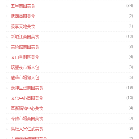
(34)
五甲商圈美食
(2)
武廟商圈美食
(1)
義享天地美食
(10)
新崛江商圈美食
(3)
美術館商圈美食
(4)
文山重劃區美食
(3)
瑞豐夜市懶人包
(6)
龍華市場懶人包
(19)
漢神巨蛋商圈美食
(10)
文化中心商圈美食
(4)
草衙購物中心美食
(3)
苓雅市場商圈美食
(9)
鳥松大寮仁武美食
(7)