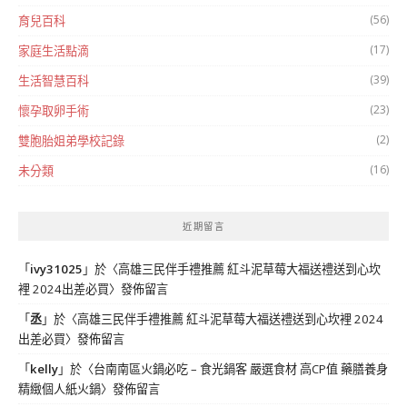
(56)
育兒百科
(17)
家庭生活點滴
(39)
生活智慧百科
(23)
懷孕取卵手術
(2)
雙胞胎姐弟學校記錄
(16)
未分類
近期留言
「
ivy31025
」於〈
高雄三民伴手禮推薦 紅斗泥草莓大福送禮送到心坎
裡 2024出差必買
〉發佈留言
「
丞
」於〈
高雄三民伴手禮推薦 紅斗泥草莓大福送禮送到心坎裡 2024
出差必買
〉發佈留言
「
kelly
」於〈
台南南區火鍋必吃 – 食光鍋客 嚴選食材 高CP值 藥膳養身
精緻個人紙火鍋
〉發佈留言