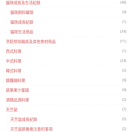
(46)
貓咪成長及生活紀錄
(9)
貓咪飼料罐頭
(1)
貓咪成長紀錄
(34)
貓咪生活用品
(11)
烹飪烘培鍋具及其他食材用品
(1)
西式料理
(24)
中式料理
(2)
韓式料理
(9)
鑄鐵鍋料理
(9)
蔬果果汁蜜餞
(2)
酒類品酒料理
(7)
天竺鼠
(5)
天竺鼠成長紀錄
(2)
天竺鼠飼養需注意的事項