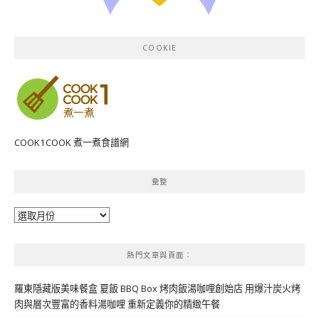
COOKIE
COOK1COOK 煮一煮食譜網
彙整
彙
整
熱門文章與頁面︰
羅東隱藏版美味餐盒 夏飯 BBQ Box 烤肉飯湯咖哩創始店 用爆汁炭火烤
肉與層次豐富的香料湯咖哩 重新定義你的精緻午餐