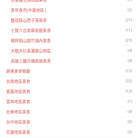
左營蓮池潭商圈美食
(2)
青年夜市[中崙地區 ]
(21)
鹽埕鼓山西子灣美食
(11)
七賢六合南華商圈美食
(23)
楠梓岡山路竹湖內美食
(4)
大樹大社美濃旗山地區
(4)
高雄三鐵共構商圈美食
(15)
屏東美食餐廳
(32)
台南地區美食
(12)
嘉義地區美食
(1)
雲林地區美食
(4)
台東地區美食
(5)
台中地區美食
(2)
花蓮地區美食