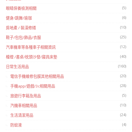
(5)
眼睛保養檢測相關
(6)
健身/跳舞/瑜珈
(10)
房地產 / 裝潢修繕
(25)
鞋子/包包/飾品/衣服
(12)
汽車機車等各種車子相關資訊
(40)
檯燈 /書桌/枕頭沙發/寢具床墊
(160)
日常生活用品
(20)
電信手機維修包膜其他相關用品
(28)
手機app/遊戲/3c相關用品
(5)
旅遊行李箱及用品
(10)
汽機車相關用品
(24)
生活清潔用品
(4)
防蚊液