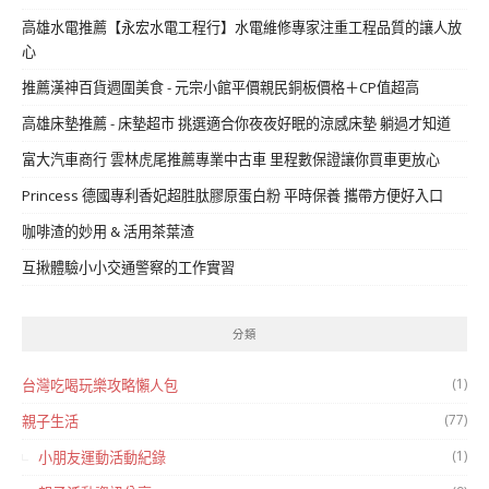
高雄水電推薦【永宏水電工程行】水電維修專家注重工程品質的讓人放
心
推薦漢神百貨週圍美食 - 元宗小館平價親民銅板價格＋CP值超高
高雄床墊推薦 - 床墊超市 挑選適合你夜夜好眠的涼感床墊 躺過才知道
富大汽車商行 雲林虎尾推薦專業中古車 里程數保證讓你買車更放心
Princess 德國專利香妃超胜肽膠原蛋白粉 平時保養 攜帶方便好入口
咖啡渣的妙用 & 活用茶葉渣
互揪體驗小小交通警察的工作實習
分類
(1)
台灣吃喝玩樂攻略懶人包
(77)
親子生活
(1)
小朋友運動活動紀錄