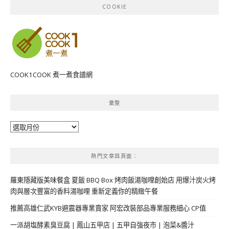
COOKIE
COOK1COOK 煮一煮食譜網
彙整
彙
整
熱門文章與頁面︰
羅東隱藏版美味餐盒 夏飯 BBQ Box 烤肉飯湯咖哩創始店 用爆汁炭火烤
肉與層次豐富的香料湯咖哩 重新定義你的精緻午餐
推薦高雄仁武KYB避震器專業賣家 阿宏改裝部品專業服務細心 CP值
一派胡塩酵素臭豆腐 | 鳳山五甲店 | 五甲自強夜市 | 泡菜&醬汁