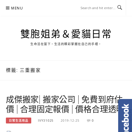
Skip
MENU
to
content
雙胞姐弟＆愛貓日常
生命活在當下，生活的精彩掌握在自己的手裡。
標籤:
三重搬家
成傑搬家| 搬家公司 | 免費到府估
價 | 合理固定報價 | 價格合理透明
日常生活用品
IVY31025
2019-12-25
0