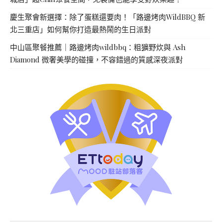
慶生聚會新選擇：除了蛋糕還要肉！「路邊烤肉WildBBQ 新
北三重店」如何幫你打造最熱鬧的生日派對
中山區聚餐推薦｜路邊烤肉wildbbq：粗獷野炊與 Ash
Diamond 微奢美學的碰撞，不容錯過的質感深夜派對