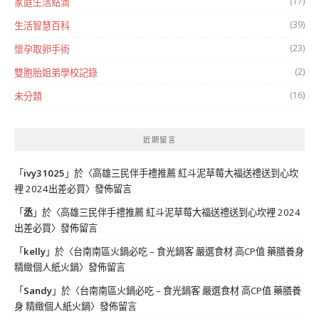
(17)
家庭生活點滴
(39)
生活智慧百科
(23)
懷孕取卵手術
(2)
雙胞胎姐弟學校記錄
(16)
未分類
近期留言
「
ivy31025
」於〈
高雄三民伴手禮推薦 紅斗泥草莓大福送禮送到心坎
裡 2024出差必買
〉發佈留言
「
丞
」於〈
高雄三民伴手禮推薦 紅斗泥草莓大福送禮送到心坎裡 2024
出差必買
〉發佈留言
「
kelly
」於〈
台南南區火鍋必吃 – 食光鍋客 嚴選食材 高CP值 藥膳養身
精緻個人紙火鍋
〉發佈留言
「
Sandy
」於〈
台南南區火鍋必吃 – 食光鍋客 嚴選食材 高CP值 藥膳養
身 精緻個人紙火鍋
〉發佈留言