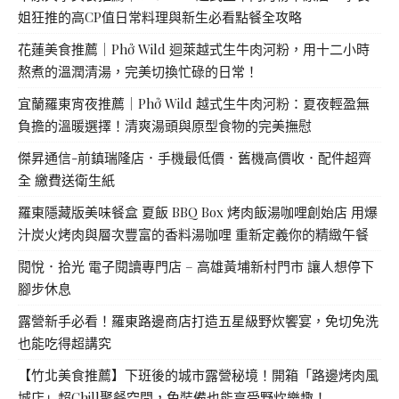
姐狂推的高CP值日常料理與新生必看點餐全攻略
花蓮美食推薦｜Phở Wild 迴萊越式生牛肉河粉，用十二小時
熬煮的溫潤清湯，完美切換忙碌的日常！
宜蘭羅東宵夜推薦｜Phở Wild 越式生牛肉河粉：夏夜輕盈無
負擔的溫暖選擇！清爽湯頭與原型食物的完美撫慰
傑昇通信-前鎮瑞隆店．手機最低價．舊機高價收．配件超齊
全 繳費送衛生紙
羅東隱藏版美味餐盒 夏飯 BBQ Box 烤肉飯湯咖哩創始店 用爆
汁炭火烤肉與層次豐富的香料湯咖哩 重新定義你的精緻午餐
閱悅．拾光 電子閱讀專門店 – 高雄黃埔新村門市 讓人想停下
腳步休息
露營新手必看！羅東路邊商店打造五星級野炊饗宴，免切免洗
也能吃得超講究
【竹北美食推薦】下班後的城市露營秘境！開箱「路邊烤肉風
城店」超Chill聚餐空間，免裝備也能享受野炊樂趣！