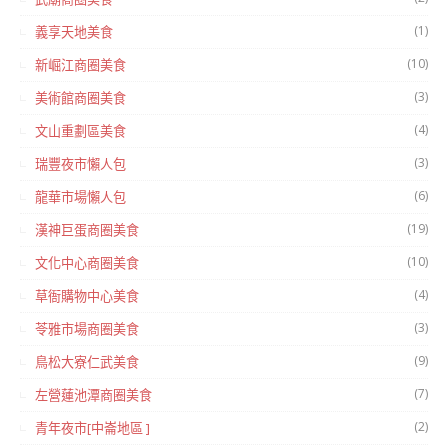
(1)
義享天地美食
(10)
新崛江商圈美食
(3)
美術館商圈美食
(4)
文山重劃區美食
(3)
瑞豐夜市懶人包
(6)
龍華市場懶人包
(19)
漢神巨蛋商圈美食
(10)
文化中心商圈美食
(4)
草衙購物中心美食
(3)
苓雅市場商圈美食
(9)
鳥松大寮仁武美食
(7)
左營蓮池潭商圈美食
(2)
青年夜市[中崙地區 ]