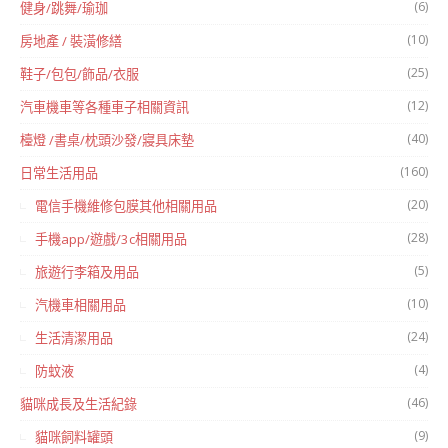
(6)
健身/跳舞/瑜珈
(10)
房地產 / 裝潢修繕
(25)
鞋子/包包/飾品/衣服
(12)
汽車機車等各種車子相關資訊
(40)
檯燈 /書桌/枕頭沙發/寢具床墊
(160)
日常生活用品
(20)
電信手機維修包膜其他相關用品
(28)
手機app/遊戲/3c相關用品
(5)
旅遊行李箱及用品
(10)
汽機車相關用品
(24)
生活清潔用品
(4)
防蚊液
(46)
貓咪成長及生活紀錄
(9)
貓咪飼料罐頭