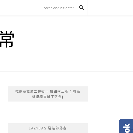
常
推薦高雄駁二住宿 – 帕鉑候工所 [ 前高
雄港務局員工宿舍]
LAZYBAG 駐站部落客