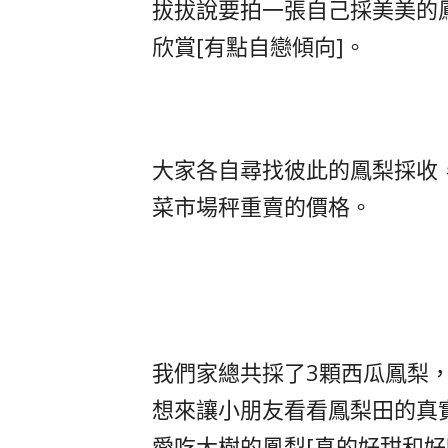
拔拔說要拍一張自己採美美的
欣賞[有點自戀傾向]。
大家各自尋找彼此的鳳梨採收
菜市場秤重賣的價格。
我們家總共採了3顆西瓜鳳梨
想來讓小朋友看看鳳梨田的真
愛吃大樹的鳳梨[真的好甜和好