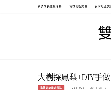
Skip
親子成長體驗活動
高雄地區美食
台南地區美
to
content
大樹採鳳梨+DIY手
IVY31025
2016-08-19
推薦高雄旅遊景點