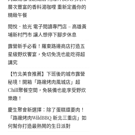
層次豐富的香料湯咖哩 重新定義你的
精緻午餐
閱悅．拾光 電子閱讀專門店 – 高雄黃
埔新村門市 讓人想停下腳步休息
露營新手必看！羅東路邊商店打造五
星級野炊饗宴，免切免洗也能吃得超
講究
【竹北美食推薦】下班後的城市露營
秘境！開箱「路邊烤肉風城店」超
Chill聚餐空間，免裝備也能享受野炊
樂趣！
慶生聚會新選擇：除了蛋糕還要肉！
「路邊烤肉WildBBQ 新北三重店」如
何幫你打造最熱鬧的生日派對