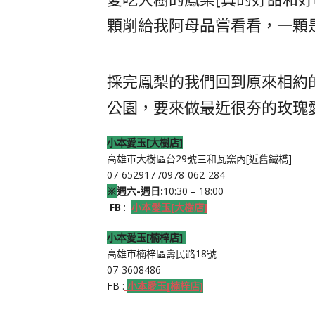
顆削給我阿母品嘗看看，一顆
採完鳳梨的我們回到原來相約的
公園，要來做最近很夯的玫瑰愛
小本愛玉[大樹店]
高雄市大樹區台29號三和瓦窯內[近舊鐵橋]
07-652917 /0978-062-284
※
週六-週日:
10:30 – 18:00
FB
:
小本愛玉[大樹店]
小本愛玉[楠梓店]
高雄市楠梓區壽民路18號
07-3608486
FB :
小本愛玉[楠梓店]