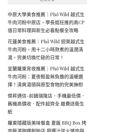
中原大學美食推薦｜Phở Wild 越式生
牛肉河粉中原店，學長姐狂推的高CP
值日常料理與新生必看點餐全攻略
花蓮美食推薦｜Phở Wild 迴萊越式生
牛肉河粉，用十二小時熬煮的溫潤清
湯，完美切換忙碌的日常！
宜蘭羅東宵夜推薦｜Phở Wild 越式生
牛肉河粉：夏夜輕盈無負擔的溫暖選
擇！清爽湯頭與原型食物的完美撫慰
傑昇通信-前鎮瑞隆店．手機最低價．
舊機高價收．配件超齊全 繳費送衛生
紙
羅東隱藏版美味餐盒 夏飯 BBQ Box 烤
肉飯湯咖哩創始店 用爆汁炭火烤肉與