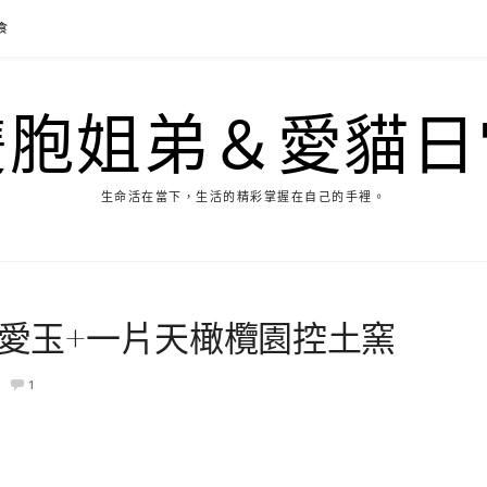
食
雙胞姐弟＆愛貓日
生命活在當下，生活的精彩掌握在自己的手裡。
做愛玉+一片天橄欖園控土窯
1