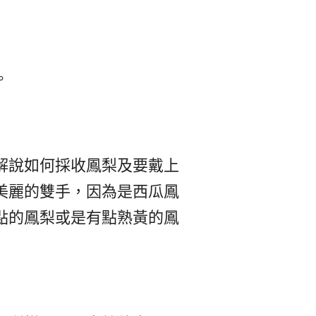
。
解說如何採收鳳梨及要戴上
美麗的雙手，因為是西瓜鳳
點的鳳梨或是有點熟黃的鳳