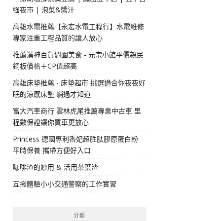
強夜市 | 泡菜&醬汁
高雄水電推薦【永宏水電工程行】水電維修
專家注重工程品質的讓人放心
推薦漢神百貨週圍美食 - 元宗小館平價親民
銅板價格＋CP值超高
高雄床墊推薦 - 床墊超市 挑選適合你夜夜好
眠的涼感床墊 躺過才知道
富大汽車商行 雲林虎尾推薦專業中古車 里
程數保證讓你買車更放心
Princess 德國專利香妃超胜肽膠原蛋白粉
平時保養 攜帶方便好入口
咖啡渣的妙用 & 活用茶葉渣
互揪體驗小小交通警察的工作實習
分類