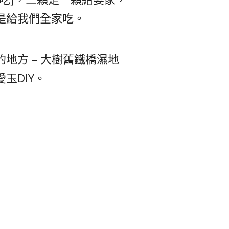
是給我們全家吃。
地方 – 大樹舊鐵橋濕地
玉DIY。