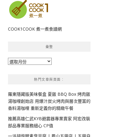
COOK1COOK 煮一煮食譜網
彙整
彙
整
熱門文章與頁面︰
羅東隱藏版美味餐盒 夏飯 BBQ Box 烤肉飯
湯咖哩創始店 用爆汁炭火烤肉與層次豐富的
香料湯咖哩 重新定義你的精緻午餐
推薦高雄仁武KYB避震器專業賣家 阿宏改裝
部品專業服務細心 CP值
一派胡塩酵素臭豆腐 | 鳳山五甲店 | 五甲自