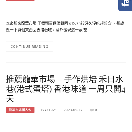
本來想來龍華市場 王煮麵買個晚餐回去吃[小孩好久沒吃超想念]，想說
逛一下買個東西回去搭著吃，意外發現這一家 喆…
CONTINUE READING
推薦龍華市場 – 手作烘培 禾日水
巷(港式蛋塔) 香港味道 一周只開4
天
龍華市場懶人包
IVY31025
2023-05-17
0