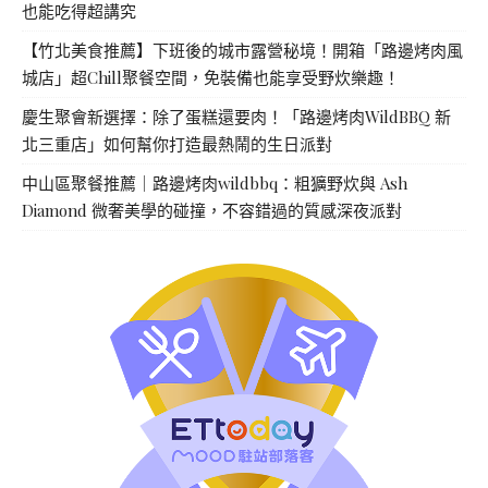
也能吃得超講究
【竹北美食推薦】下班後的城市露營秘境！開箱「路邊烤肉風
城店」超Chill聚餐空間，免裝備也能享受野炊樂趣！
慶生聚會新選擇：除了蛋糕還要肉！「路邊烤肉WildBBQ 新
北三重店」如何幫你打造最熱鬧的生日派對
中山區聚餐推薦｜路邊烤肉wildbbq：粗獷野炊與 Ash
Diamond 微奢美學的碰撞，不容錯過的質感深夜派對