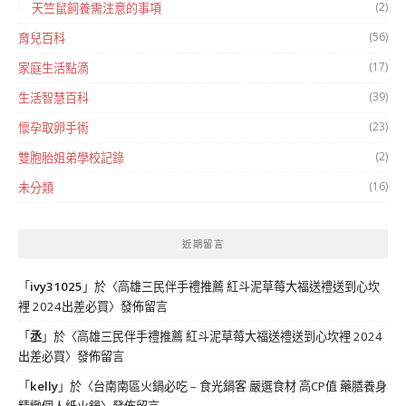
(2)
天竺鼠飼養需注意的事項
(56)
育兒百科
(17)
家庭生活點滴
(39)
生活智慧百科
(23)
懷孕取卵手術
(2)
雙胞胎姐弟學校記錄
(16)
未分類
近期留言
「
ivy31025
」於〈
高雄三民伴手禮推薦 紅斗泥草莓大福送禮送到心坎
裡 2024出差必買
〉發佈留言
「
丞
」於〈
高雄三民伴手禮推薦 紅斗泥草莓大福送禮送到心坎裡 2024
出差必買
〉發佈留言
「
kelly
」於〈
台南南區火鍋必吃 – 食光鍋客 嚴選食材 高CP值 藥膳養身
精緻個人紙火鍋
〉發佈留言