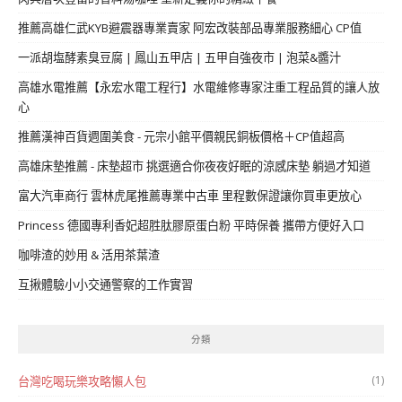
推薦高雄仁武KYB避震器專業賣家 阿宏改裝部品專業服務細心 CP值
一派胡塩酵素臭豆腐 | 鳳山五甲店 | 五甲自強夜市 | 泡菜&醬汁
高雄水電推薦【永宏水電工程行】水電維修專家注重工程品質的讓人放
心
推薦漢神百貨週圍美食 - 元宗小館平價親民銅板價格＋CP值超高
高雄床墊推薦 - 床墊超市 挑選適合你夜夜好眠的涼感床墊 躺過才知道
富大汽車商行 雲林虎尾推薦專業中古車 里程數保證讓你買車更放心
Princess 德國專利香妃超胜肽膠原蛋白粉 平時保養 攜帶方便好入口
咖啡渣的妙用 & 活用茶葉渣
互揪體驗小小交通警察的工作實習
分類
(1)
台灣吃喝玩樂攻略懶人包