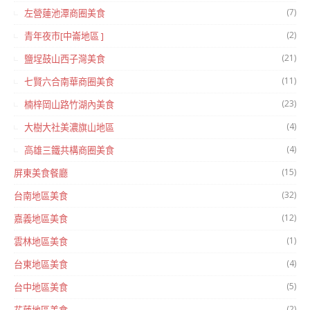
(7)
左營蓮池潭商圈美食
(2)
青年夜市[中崙地區 ]
(21)
鹽埕鼓山西子灣美食
(11)
七賢六合南華商圈美食
(23)
楠梓岡山路竹湖內美食
(4)
大樹大社美濃旗山地區
(4)
高雄三鐵共構商圈美食
(15)
屏東美食餐廳
(32)
台南地區美食
(12)
嘉義地區美食
(1)
雲林地區美食
(4)
台東地區美食
(5)
台中地區美食
(2)