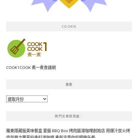
COOKIE
COOK1COOK 煮一煮食譜網
彙整
彙
整
熱門文章與頁面︰
羅東隱藏版美味餐盒 夏飯 BBQ Box 烤肉飯湯咖哩創始店 用爆汁炭火烤
肉與層次豐富的香料湯咖哩 重新定義你的精緻午餐