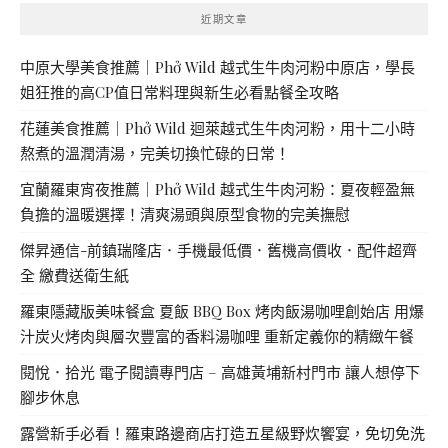
近期文章
中原大學美食推薦｜Phở Wild 越式生牛肉河粉中原店，學長
姐狂推的高CP值日常料理與新生必看點餐全攻略
花蓮美食推薦｜Phở Wild 迴萊越式生牛肉河粉，用十二小時
熬煮的溫潤清湯，完美切換忙碌的日常！
宜蘭羅東宵夜推薦｜Phở Wild 越式生牛肉河粉：夏夜輕盈無
負擔的溫暖選擇！清爽湯頭與原型食物的完美撫慰
傑昇通信-前鎮瑞隆店．手機最低價．舊機高價收．配件超齊
全 繳費送衛生紙
羅東隱藏版美味餐盒 夏飯 BBQ Box 烤肉飯湯咖哩創始店 用爆
汁炭火烤肉與層次豐富的香料湯咖哩 重新定義你的精緻午餐
閱悅．拾光 電子閱讀專門店 – 高雄黃埔新村門市 讓人想停下
腳步休息
露營新手必看！羅東路邊商店打造五星級野炊饗宴，免切免洗