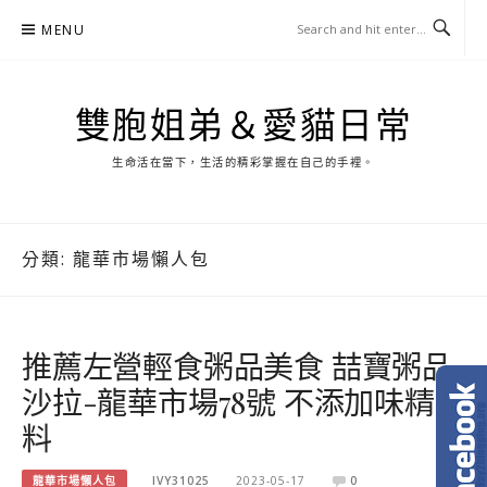
Skip
MENU
to
content
雙胞姐弟＆愛貓日常
生命活在當下，生活的精彩掌握在自己的手裡。
分類:
龍華市場懶人包
推薦左營輕食粥品美食 喆寶粥品
沙拉-龍華市場78號 不添加味精香
料
龍華市場懶人包
IVY31025
2023-05-17
0