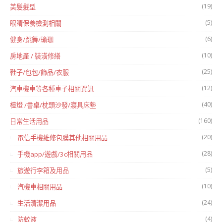
(19)
美髮髮型
(5)
眼睛保養檢測相關
(6)
健身/跳舞/瑜珈
(10)
房地產 / 裝潢修繕
(25)
鞋子/包包/飾品/衣服
(12)
汽車機車等各種車子相關資訊
(40)
檯燈 /書桌/枕頭沙發/寢具床墊
(160)
日常生活用品
(20)
電信手機維修包膜其他相關用品
(28)
手機app/遊戲/3c相關用品
(5)
旅遊行李箱及用品
(10)
汽機車相關用品
(24)
生活清潔用品
(4)
防蚊液