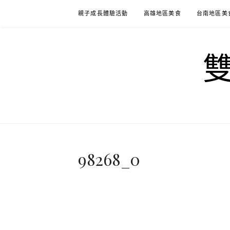
Skip
親子成長體驗活動
高雄地區美食
台南地區美
to
content
98268_0