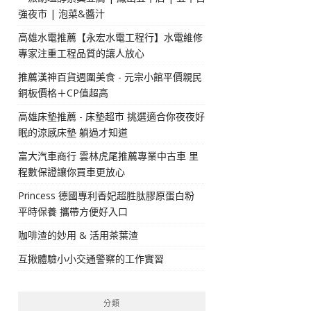
強夜市 | 泡菜&醬汁
高雄水電推薦【永宏水電工程行】水電維修
專家注重工程品質的讓人放心
推薦漢神百貨週圍美食 - 元宗小館平價親民
銅板價格＋CP值超高
高雄床墊推薦 - 床墊超市 挑選適合你夜夜好
眠的涼感床墊 躺過才知道
富大汽車商行 雲林虎尾推薦專業中古車 里
程數保證讓你買車更放心
Princess 德國專利香妃超胜肽膠原蛋白粉
平時保養 攜帶方便好入口
咖啡渣的妙用 & 活用茶葉渣
互揪體驗小小交通警察的工作實習
分類