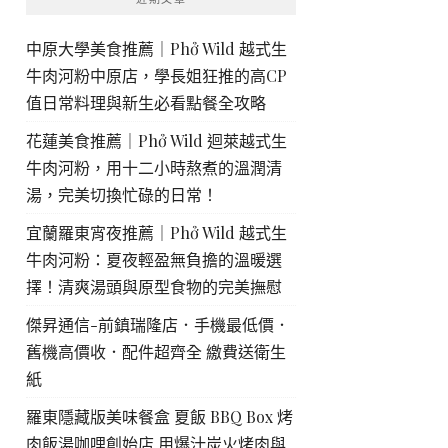
中原大學美食推薦｜Phở Wild 越式生
牛肉河粉中原店，學長姐狂推的高CP
值日常料理與新生必看點餐全攻略
花蓮美食推薦｜Phở Wild 迴萊越式生
牛肉河粉，用十二小時熬煮的溫潤清
湯，完美切換忙碌的日常！
宜蘭羅東宵夜推薦｜Phở Wild 越式生
牛肉河粉：夏夜輕盈無負擔的溫暖選
擇！清爽湯頭與原型食物的完美撫慰
傑昇通信-前鎮瑞隆店．手機最低價．
舊機高價收．配件超齊全 繳費送衛生
紙
羅東隱藏版美味餐盒 夏飯 BBQ Box 烤
肉飯湯咖哩創始店 用爆汁炭火烤肉與