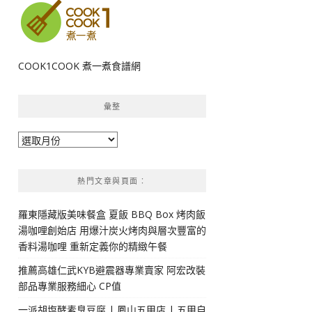
COOK1COOK 煮一煮食譜網
彙整
彙
整
熱門文章與頁面︰
羅東隱藏版美味餐盒 夏飯 BBQ Box 烤肉飯
湯咖哩創始店 用爆汁炭火烤肉與層次豐富的
香料湯咖哩 重新定義你的精緻午餐
推薦高雄仁武KYB避震器專業賣家 阿宏改裝
部品專業服務細心 CP值
一派胡塩酵素臭豆腐 | 鳳山五甲店 | 五甲自