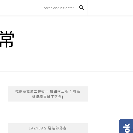
常
推薦高雄駁二住宿 – 帕鉑候工所 [ 前高
雄港務局員工宿舍]
LAZYBAG 駐站部落客