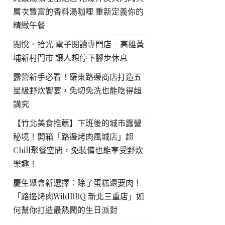
層次豐富的香料湯咖哩 重新定義你的
精緻午餐
閱悅．拾光 電子閱讀專門店 – 高雄黃
埔新村門市 讓人想停下腳步休息
露營新手必看！羅東路邊商店打造五
星級野炊饗宴，免切免洗也能吃得超
講究
【竹北美食推薦】下班後的城市露營
秘境！開箱「路邊烤肉風城店」超
Chill聚餐空間，免裝備也能享受野炊
樂趣！
慶生聚會新選擇：除了蛋糕還要肉！
「路邊烤肉WildBBQ 新北三重店」如
何幫你打造最熱鬧的生日派對