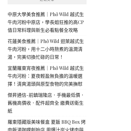
中原大學美食推薦｜Phở Wild 越式生
牛肉河粉中原店，學長姐狂推的高CP
值日常料理與新生必看點餐全攻略
花蓮美食推薦｜Phở Wild 迴萊越式生
牛肉河粉，用十二小時熬煮的溫潤清
湯，完美切換忙碌的日常！
宜蘭羅東宵夜推薦｜Phở Wild 越式生
牛肉河粉：夏夜輕盈無負擔的溫暖選
擇！清爽湯頭與原型食物的完美撫慰
傑昇通信-前鎮瑞隆店．手機最低價．
舊機高價收．配件超齊全 繳費送衛生
紙
羅東隱藏版美味餐盒 夏飯 BBQ Box 烤
肉飯湯咖哩創始店 用爆汁炭火烤肉與