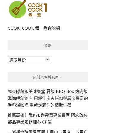
COOK1COOK 煮一煮食譜網
彙整
彙
整
熱門文章與頁面︰
羅東隱藏版美味餐盒 夏飯 BBQ Box 烤肉飯
湯咖哩創始店 用爆汁炭火烤肉與層次豐富的
香料湯咖哩 重新定義你的精緻午餐
推薦高雄仁武KYB避震器專業賣家 阿宏改裝
部品專業服務細心 CP值
一派胡塩酵素臭豆腐 | 鳳山五甲店 | 五甲自