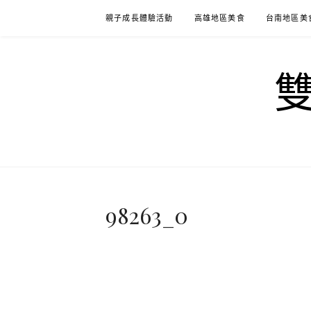
Skip
親子成長體驗活動
高雄地區美食
台南地區美
to
content
98263_0