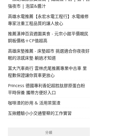
強夜市 | 泡菜&醬汁
高雄水電推薦【永宏水電工程行】水電維修
專家注重工程品質的讓人放心
推薦漢神百貨週圍美食 - 元宗小館平價親民
銅板價格＋CP值超高
高雄床墊推薦 - 床墊超市 挑選適合你夜夜好
眠的涼感床墊 躺過才知道
富大汽車商行 雲林虎尾推薦專業中古車 里
程數保證讓你買車更放心
Princess 德國專利香妃超胜肽膠原蛋白粉
平時保養 攜帶方便好入口
咖啡渣的妙用 & 活用茶葉渣
互揪體驗小小交通警察的工作實習
分類