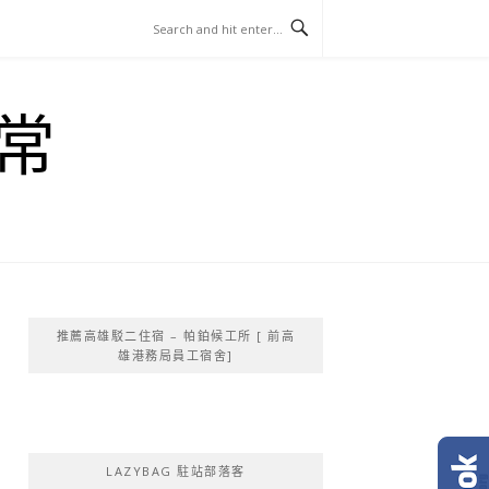
常
推薦高雄駁二住宿 – 帕鉑候工所 [ 前高
雄港務局員工宿舍]
LAZYBAG 駐站部落客