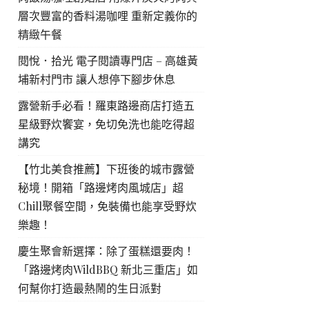
層次豐富的香料湯咖哩 重新定義你的
精緻午餐
閱悅．拾光 電子閱讀專門店 – 高雄黃
埔新村門市 讓人想停下腳步休息
露營新手必看！羅東路邊商店打造五
星級野炊饗宴，免切免洗也能吃得超
講究
【竹北美食推薦】下班後的城市露營
秘境！開箱「路邊烤肉風城店」超
Chill聚餐空間，免裝備也能享受野炊
樂趣！
慶生聚會新選擇：除了蛋糕還要肉！
「路邊烤肉WildBBQ 新北三重店」如
何幫你打造最熱鬧的生日派對