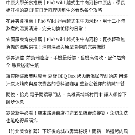
中原大學美食推薦｜Phở Wild 越式生牛肉河粉中原店，學長
姐狂推的高CP值日常料理與新生必看點餐全攻略
花蓮美食推薦｜Phở Wild 迴萊越式生牛肉河粉，用十二小時
熬煮的溫潤清湯，完美切換忙碌的日常！
宜蘭羅東宵夜推薦｜Phở Wild 越式生牛肉河粉：夏夜輕盈無
負擔的溫暖選擇！清爽湯頭與原型食物的完美撫慰
傑昇通信-前鎮瑞隆店．手機最低價．舊機高價收．配件超齊
全 繳費送衛生紙
羅東隱藏版美味餐盒 夏飯 BBQ Box 烤肉飯湯咖哩創始店 用爆
汁炭火烤肉與層次豐富的香料湯咖哩 重新定義你的精緻午餐
閱悅．拾光 電子閱讀專門店 – 高雄黃埔新村門市 讓人想停下
腳步休息
露營新手必看！羅東路邊商店打造五星級野炊饗宴，免切免洗
也能吃得超講究
【竹北美食推薦】下班後的城市露營秘境！開箱「路邊烤肉風