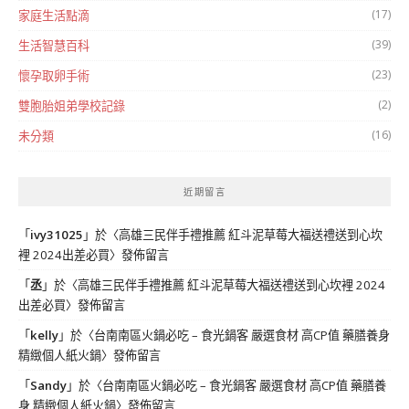
(17)
家庭生活點滴
(39)
生活智慧百科
(23)
懷孕取卵手術
(2)
雙胞胎姐弟學校記錄
(16)
未分類
近期留言
「
ivy31025
」於〈
高雄三民伴手禮推薦 紅斗泥草莓大福送禮送到心坎
裡 2024出差必買
〉發佈留言
「
丞
」於〈
高雄三民伴手禮推薦 紅斗泥草莓大福送禮送到心坎裡 2024
出差必買
〉發佈留言
「
kelly
」於〈
台南南區火鍋必吃 – 食光鍋客 嚴選食材 高CP值 藥膳養身
精緻個人紙火鍋
〉發佈留言
「
Sandy
」於〈
台南南區火鍋必吃 – 食光鍋客 嚴選食材 高CP值 藥膳養
身 精緻個人紙火鍋
〉發佈留言