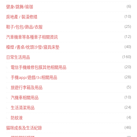
(6)
健身/跳舞/瑜珈
(10)
房地產 / 裝潢修繕
(25)
鞋子/包包/飾品/衣服
(12)
汽車機車等各種車子相關資訊
(40)
檯燈 /書桌/枕頭沙發/寢具床墊
(160)
日常生活用品
(20)
電信手機維修包膜其他相關用品
(28)
手機app/遊戲/3c相關用品
(5)
旅遊行李箱及用品
(10)
汽機車相關用品
(24)
生活清潔用品
(4)
防蚊液
(46)
貓咪成長及生活紀錄