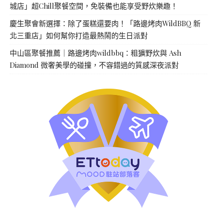
城店」超Chill聚餐空間，免裝備也能享受野炊樂趣！
慶生聚會新選擇：除了蛋糕還要肉！「路邊烤肉WildBBQ 新
北三重店」如何幫你打造最熱鬧的生日派對
中山區聚餐推薦｜路邊烤肉wildbbq：粗獷野炊與 Ash
Diamond 微奢美學的碰撞，不容錯過的質感深夜派對