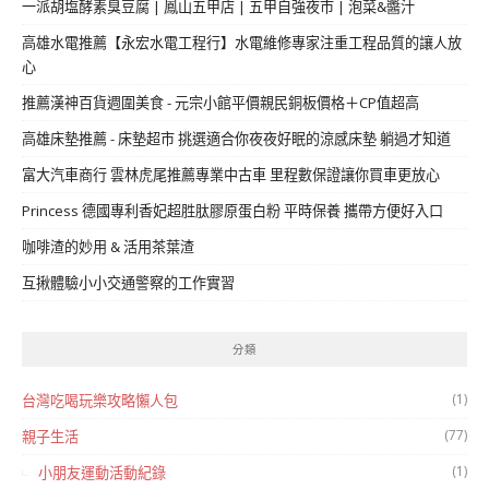
一派胡塩酵素臭豆腐 | 鳳山五甲店 | 五甲自強夜市 | 泡菜&醬汁
高雄水電推薦【永宏水電工程行】水電維修專家注重工程品質的讓人放
心
推薦漢神百貨週圍美食 - 元宗小館平價親民銅板價格＋CP值超高
高雄床墊推薦 - 床墊超市 挑選適合你夜夜好眠的涼感床墊 躺過才知道
富大汽車商行 雲林虎尾推薦專業中古車 里程數保證讓你買車更放心
Princess 德國專利香妃超胜肽膠原蛋白粉 平時保養 攜帶方便好入口
咖啡渣的妙用 & 活用茶葉渣
互揪體驗小小交通警察的工作實習
分類
(1)
台灣吃喝玩樂攻略懶人包
(77)
親子生活
(1)
小朋友運動活動紀錄