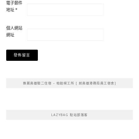
電子郵件
地址
*
個人網站
網址
Alternative:
推薦高雄駁二住宿 – 帕鉑候工所 [ 前高雄港務局員工宿舍]
LAZYBAG 駐站部落客