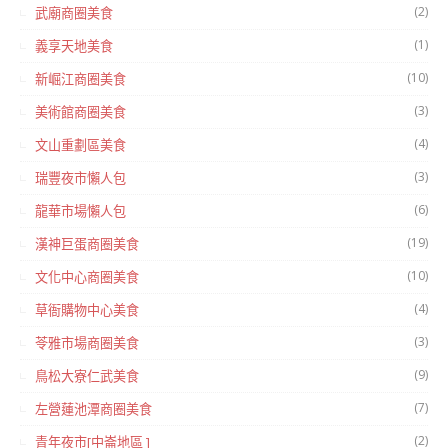
(2)
武廟商圈美食
(1)
義享天地美食
(10)
新崛江商圈美食
(3)
美術館商圈美食
(4)
文山重劃區美食
(3)
瑞豐夜市懶人包
(6)
龍華市場懶人包
(19)
漢神巨蛋商圈美食
(10)
文化中心商圈美食
(4)
草衙購物中心美食
(3)
苓雅市場商圈美食
(9)
鳥松大寮仁武美食
(7)
左營蓮池潭商圈美食
(2)
青年夜市[中崙地區 ]