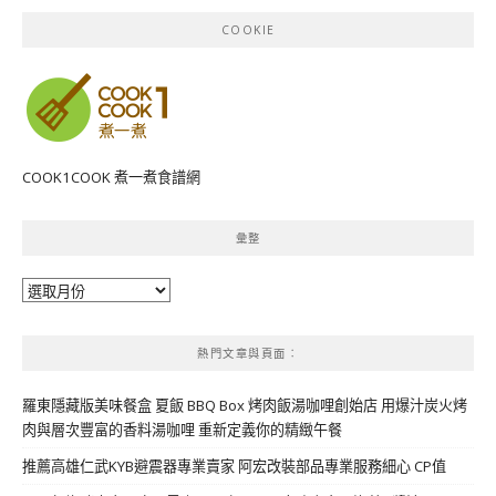
COOKIE
COOK1COOK 煮一煮食譜網
彙整
彙
整
熱門文章與頁面︰
羅東隱藏版美味餐盒 夏飯 BBQ Box 烤肉飯湯咖哩創始店 用爆汁炭火烤
肉與層次豐富的香料湯咖哩 重新定義你的精緻午餐
推薦高雄仁武KYB避震器專業賣家 阿宏改裝部品專業服務細心 CP值