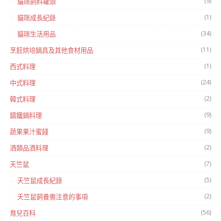
(9)
貓咪飼料罐頭
(1)
貓咪成長紀錄
(34)
貓咪生活用品
(11)
烹飪烘培鍋具及其他食材用品
(1)
西式料理
(24)
中式料理
(2)
韓式料理
(9)
鑄鐵鍋料理
(9)
蔬果果汁蜜餞
(2)
酒類品酒料理
(7)
天竺鼠
(5)
天竺鼠成長紀錄
(2)
天竺鼠飼養需注意的事項
(56)
育兒百科